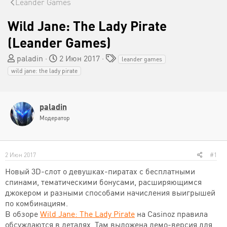
Leander Games
Wild Jane: The Lady Pirate
(Leander Games)
А
Д
Т
paladin
2 Июн 2017
leander games
в
а
е
wild jane: the lady pirate
т
т
г
о
а
и
р
н
paladin
т
а
е
ч
Модератор
м
а
ы
л
а
2 Июн 2017
#1
Новый 3D-слот о девушках-пиратах с бесплатными
спинами, тематическими бонусами, расширяющимся
джокером и разными способами начисления выигрышей
по комбинациям.
В обзоре
Wild Jane: The Lady Pirate
на Casinoz правила
обсуждаются в деталях. Там выложена демо-версия для