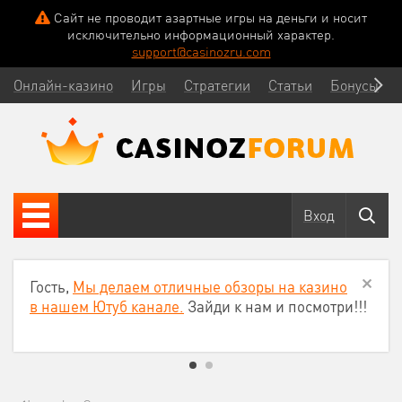
Сайт не проводит азартные игры на деньги и носит
исключительно информационный характер.
support@casinozru.com
Онлайн-казино
Игры
Стратегии
Статьи
Бонусы
Вход
Гость,
Мы делаем отличные обзоры на казино
в нашем Ютуб канале.
Зайди к нам и посмотри!!!