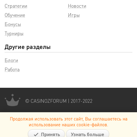
Стратегии
Новости
Обучение
Игры
Бонусы
Турниры
Другие разделы
Блоги
Работа
© CASINOZFORUM | 2017-2022
Продолжая использовать этот сайт, Вы соглашаетесь на
использование наших cookie-файлов.
Принять
Узнать больше