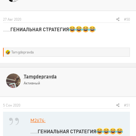
27 Авг 2020
#50
......
ГЕНИАЛЬНАЯ СТРАТЕГИЯ
Р
Tamgdepravda
е
а
к
ц
и
Tamgdepravda
и
Активный
:
5 Сен 2020
#51
M2674:
......
ГЕНИАЛЬНАЯ СТРАТЕГИЯ