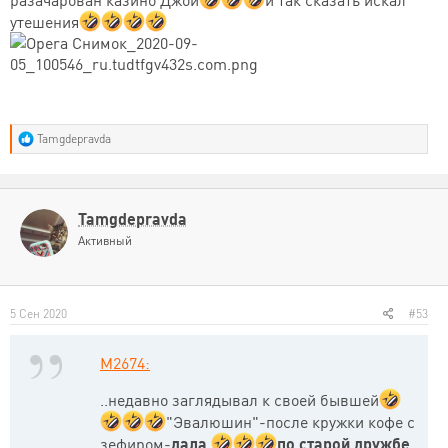
утешения
Р
Tamgdepravda
е
а
к
ц
и
Tamgdepravda
и
Активный
:
5 Сен 2020
#53
M2674:
..недавно заглядывал к своей бывшей
"Эвалюшин"-после кружки кофе с
зефиром-
дала
по старой дружбе