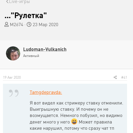
Live-игры
..."Рулетка"
А
Д
M2674
23 Мар 2020
в
а
т
т
о
а
р
н
Ludoman-Vulkanich
т
а
Активный
е
ч
м
а
ы
л
а
19 Авг 2020
#41
Tamgdepravda:
Я вот видел как стримеру ставку отменили.
Выигрышную ставку. И почему он не
возмущается. Немного побузил, но видимо
денег много у него
Может правила
какие нарушил, потому что сразу чат тп