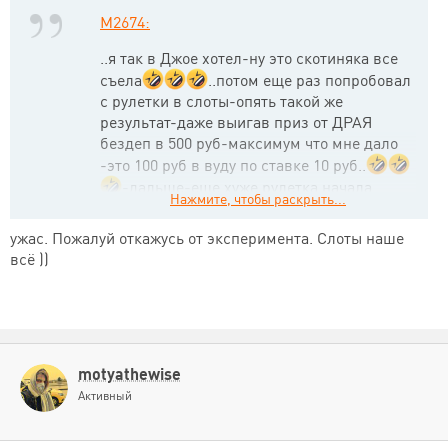
M2674:
..я так в Джое хотел-ну это скотиняка все
съела
..потом еще раз попробовал
с рулетки в слоты-опять такой же
результат-даже выигав приз от ДРАЯ
бездеп в 500 руб-максимум что мне дало
-это 100 руб в вуду по ставке 10 руб..
-дальше-еще хуже рулетка начала
Нажмите, чтобы раскрыть...
жрать своё-что мне давала-пока не
сожрола с запасам-играть там было
ужас. Пожалуй откажусь от эксперимента. Слоты наше
бесполезно..Как только баланс проебов и
всё ))
выводов сравнялся к нулю-я пошел в
"слоники"-и залил всё-написал в сапорт
что идет это казино "мелкими шагами"
motyathewise
Активный