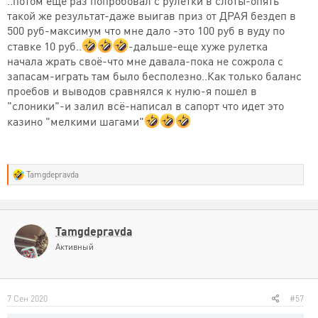
..потом еще раз попробовал с рулетки в слоты-опять
такой же результат-даже выигав приз от ДРАЯ бездеп в
500 руб-максимум что мне дало -это 100 руб в вуду по
ставке 10 руб..
-дальше-еще хуже рулетка
начала жрать своё-что мне давала-пока не сожрола с
запасам-играть там было бесполезно..Как только баланс
проебов и выводов сравнялся к нулю-я пошел в
"слоники"-и залил всё-написал в сапорт что идет это
казино "мелкими шагами"
Р
Tamgdepravda
е
а
к
ц
и
Tamgdepravda
и
Активный
:
7 Сен 2020
#57