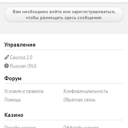
Вам необходимо войти или зарегистрироваться,
чтобы размещать здесь сообщения.
Управление
Casinoz 2.0
Russian (RU)
Форум
Условия и правила
Конфиденциальность
Помощь
Обратная связь
Казино
Онлайн-казино
Оффлайн-казино