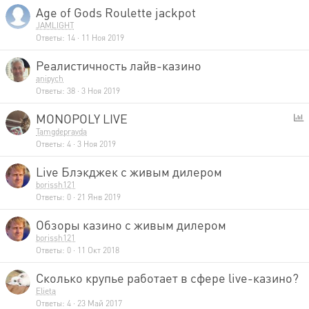
Age of Gods Roulette jackpot
JAMLIGHT
Ответы
14
11 Ноя 2019
Реалистичность лайв-казино
anipych
Ответы
38
3 Ноя 2019
MONOPOLY LIVE
п
Tamgdepravda
р
Ответы
4
3 Ноя 2019
о
Live Блэкджек с живым дилером
с
borissh121
Ответы
0
21 Янв 2019
Обзоры казино с живым дилером
borissh121
Ответы
0
11 Окт 2018
Сколько крупье работает в сфере live-казино?
Elieta
Ответы
4
23 Май 2017