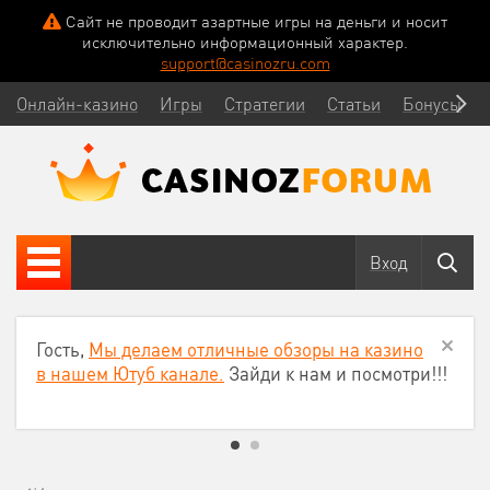
Сайт не проводит азартные игры на деньги и носит
исключительно информационный характер.
support@casinozru.com
Онлайн-казино
Игры
Стратегии
Статьи
Бонусы
Вход
Гость,
Мы делаем отличные обзоры на казино
в нашем Ютуб канале.
Зайди к нам и посмотри!!!