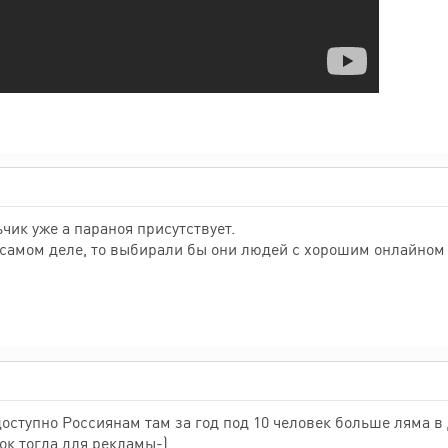
ик уже а параноя присутствует.
а самом деле, то выбирали бы они людей с хорошим онлайном
оступно Россиянам там за год под 10 человек больше ляма в
ок тогда для рекламы-)