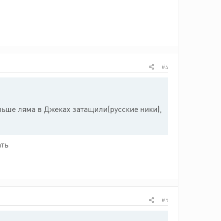
#4
льше ляма в Джеках затащили(русские ники),
ать
#5