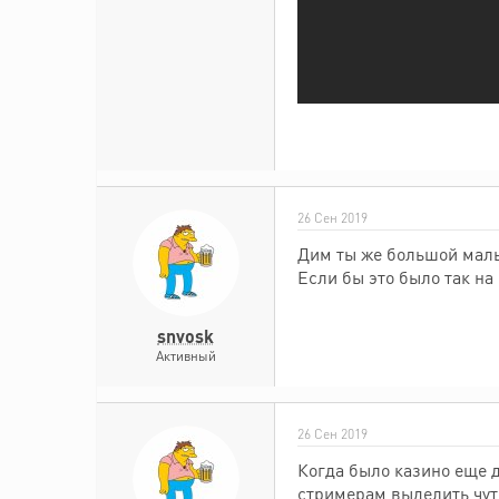
26 Сен 2019
Дим ты же большой мальч
Если бы это было так н
snvosk
Активный
26 Сен 2019
Когда было казино еще д
стримерам выделить чут