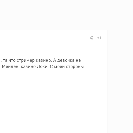
#1
 та что стример казино. А девочка не
л Мейден, казино Локи. С моей стороны