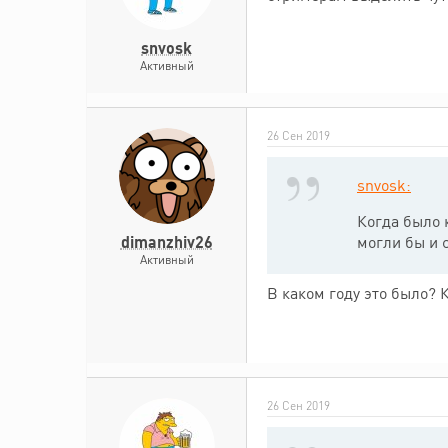
snvosk
Активный
26 Сен 2019
snvosk:
Когда было 
dimanzhiv26
могли бы и 
Активный
В каком году это было? 
26 Сен 2019