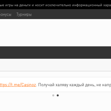
ные игры на деньги и носит исключительно информационный хара
Бонусы
Турниры
ttps://t.me/Casinoz
. Получай халяву каждый день, не нап