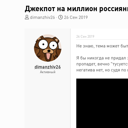
Джекпот на миллион россияни
А
Д
dimanzhiv26
26 Сен 2019
в
а
т
т
о
а
26 Сен 2019
р
н
т
а
Не знаю, тема может быт
е
ч
м
а
Я бы никогда не придал 
ы
л
пропадет, вечно "тусует
dimanzhiv26
а
негатива нет, но судя п
Активный