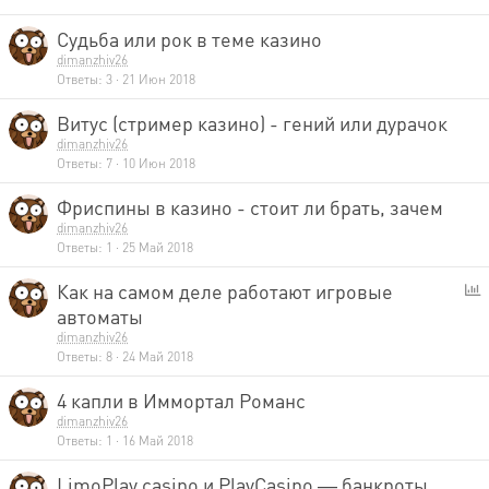
Судьба или рок в теме казино
dimanzhiv26
Ответы
3
21 Июн 2018
Витус (стример казино) - гений или дурачок
dimanzhiv26
Ответы
7
10 Июн 2018
Фриспины в казино - стоит ли брать, зачем
dimanzhiv26
Ответы
1
25 Май 2018
Как на самом деле работают игровые
п
автоматы
р
dimanzhiv26
о
Ответы
8
24 Май 2018
с
4 капли в Иммортал Романс
dimanzhiv26
Ответы
1
16 Май 2018
LimoPlay casino и PlayCasino — банкроты,