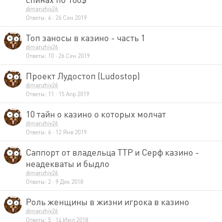
dimanzhiv26
Ответы
4
26 Сен 2019
Топ заносы в казино - часть 1
dimanzhiv26
Ответы
10
26 Сен 2019
Проект Лудостоп (Ludostop)
dimanzhiv26
Ответы
11
15 Апр 2019
10 тайн о казино о которых молчат
dimanzhiv26
Ответы
6
12 Янв 2019
Саппорт от владельца ТТР и Серф казино -
неадекваты и быдло
dimanzhiv26
Ответы
2
9 Дек 2018
Роль женщины в жизни игрока в казино
dimanzhiv26
Ответы
5
14 Июл 2018