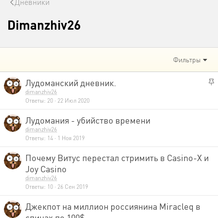
Дневники
Dimanzhiv26
Фильтры
Лудоманский дневник.
а
dimanzhiv26
к
Ответы
20
22 Июл 2020
р
Лудомания - убийство времени
е
п
dimanzhiv26
л
Ответы
14
1 Ноя 2019
е
Почему Витус перестал стримить в Casino-X и
н
Joy Casino
о
dimanzhiv26
Ответы
10
26 Сен 2019
Джекпот на миллион россиянина Miracleq в
спинах по 100$