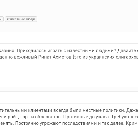
и
известные люди
в казино. Приходилось играть с известными людьми? Давайте 
анно вежливый Ринат Ахметов (это из украинских олигархов)
тительными клиентами всегда были местные политики. Даже н
ли рай-, гор- и облсоветов. Противные до ужаса. Требуют к с
 менять. Постоянно угрожают последствиями и так далее. Кр