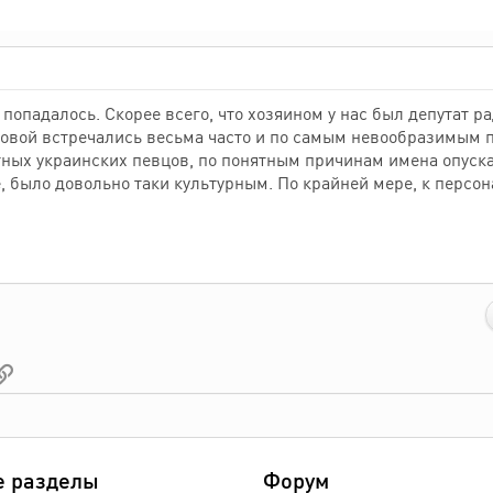
 попадалось. Скорее всего, что хозяином у нас был депутат 
говой встречались весьма часто и по самым невообразимым п
ных украинских певцов, по понятным причинам имена опускаю
, было довольно таки культурным. По крайней мере, к персо
pp
ектронная почта
Ссылка
е разделы
Форум