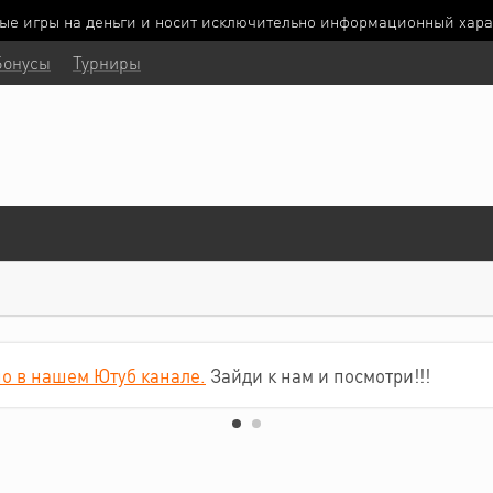
ные игры на деньги и носит исключительно информационный хара
Бонусы
Турниры
о в нашем Ютуб канале.
Зайди к нам и посмотри!!!