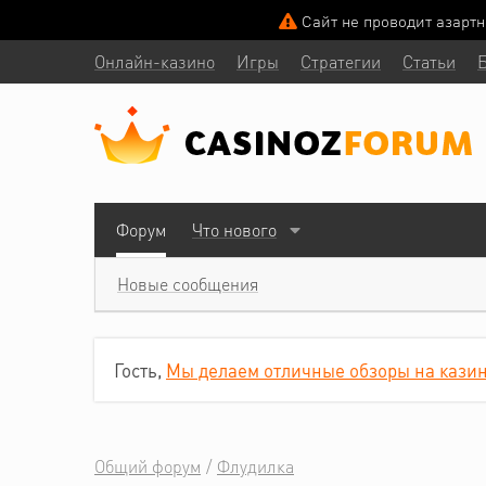
Сайт не проводит азарт
Онлайн-казино
Игры
Стратегии
Статьи
Форум
Что нового
Новые сообщения
Гость,
Мы делаем отличные обзоры на казин
Общий форум
Флудилка