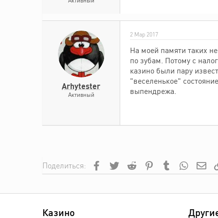
Активный
2 Мар 2017
На моей памяти таких не
по зубам. Потому с нало
казино были пару извест
"веселенькое" состояние
Arhytester
выпендрежа.
Активный
Facebook
Twitter
Reddit
Pinterest
Tumblr
WhatsA
Эл
Поделиться:
Казино
Други