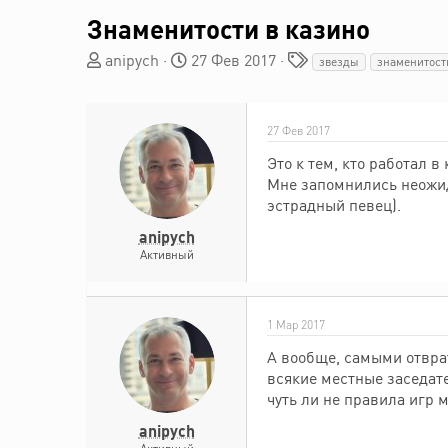
Знаменитости в казино
А
Д
Т
anipych
27 Фев 2017
звезды
знаменитост
в
а
е
т
т
г
о
а
и
27 Фев 2017
р
н
т
а
Это к тем, кто работал 
е
ч
Мне запомнились неожид
м
а
эстрадный певец).
ы
л
anipych
а
Активный
1 Мар 2017
А вообще, самыми отвра
всякие местные заседате
чуть ли не правила игр
anipych