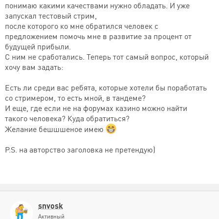
понимаю какими качествами нужно обладать. И уже
запускал тестовый стрим,
после которого ко мне обратился человек с
предложением помочь мне в развитие за процент от
будущей прибыли.
С ним не сработались. Теперь тот самый вопрос, который
хочу вам задать:
Есть ли среди вас ребята, которые хотели бы поработать
со стримером, то есть мной, в тандеме?
И еще, где если не на форумах казино можно найти
такого человека? Куда обратиться?
Желание бешшшеное имею
P.S. на авторство заголовка не претендую)
snvosk
Активный