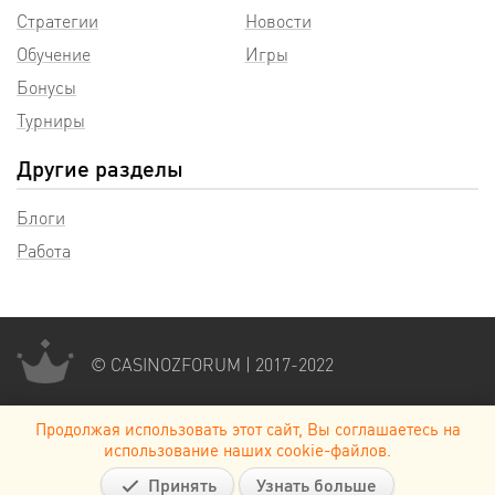
Стратегии
Новости
Обучение
Игры
Бонусы
Турниры
Другие разделы
Блоги
Работа
© CASINOZFORUM | 2017-2022
Продолжая использовать этот сайт, Вы соглашаетесь на
использование наших cookie-файлов.
Принять
Узнать больше