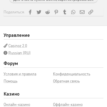
и
и
:
Facebook
Twitter
Reddit
Pinterest
Tumblr
WhatsApp
Электронная
Ссылка
Поделиться:
Управление
Casinoz 2.0
Russian (RU)
Форум
Условия и правила
Конфиденциальность
Помощь
Обратная связь
Казино
Онлайн-казино
Оффлайн-казино