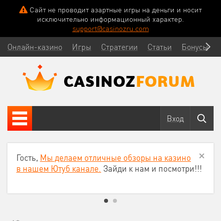
Сайт не проводит азартные игры на деньги и носит
исключительно информационный характер.
support@casinozru.com
Онлайн-казино
Игры
Стратегии
Статьи
Бонусы
Вход
Гость,
Мы делаем отличные обзоры на казино
в нашем Ютуб канале.
Зайди к нам и посмотри!!!