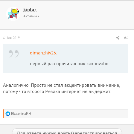
ц
и
kintar
и
Активный
:
4 Ноя 2019
#6
dimanzhiv26:
первый раз прочитал ник как invalid
Аналогично. Просто не стал акцентировать внимание,
потому что второго Резака интернет не выдержит.
Р
EkaterinaKH
е
а
к
ц
Для ответа нужно войти/зарегистрироваться