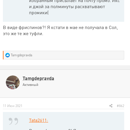
избранным присылает на почту промо. Икс
и джой за полминуты расхватывают
промики(
В виде фриспинов?! Я кстати в мае не получала в Сол,
это же те же туфли.
Р
Tamgdepravda
е
а
к
ц
и
Tamgdepravda
и
Активный
:
11 Июн 2021
#862
Tata2611: