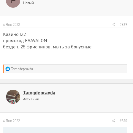
F
Новый
:
4 Янв 2022
#869
Казино IZZI
промокод FSAVALON
бездеп. 25 фриспинов, мыть за бонусные.
Р
Tamgdepravda
е
а
к
ц
и
Tamgdepravda
и
Активный
:
4 Янв 2022
#870