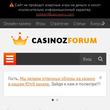
Сайт не проводит азартные игры на деньги и носит
исключительно информационный характер.
support@casinozru.com
Онлайн-казино
Игры
Стратегии
Статьи
Бонусы
Вход
Гость,
Мы делаем отличные обзоры на казино
в нашем Ютуб канале.
Зайди к нам и посмотри!!!