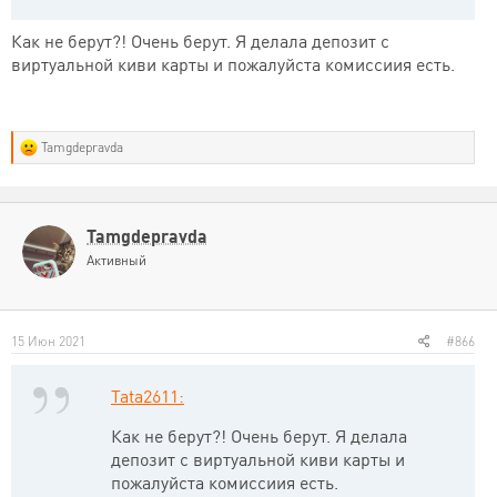
Как не берут?! Очень берут. Я делала депозит с
виртуальной киви карты и пожалуйста комиссиия есть.
Р
Tamgdepravda
е
а
к
ц
и
Tamgdepravda
и
Активный
:
15 Июн 2021
#866
Tata2611:
Как не берут?! Очень берут. Я делала
депозит с виртуальной киви карты и
пожалуйста комиссиия есть.