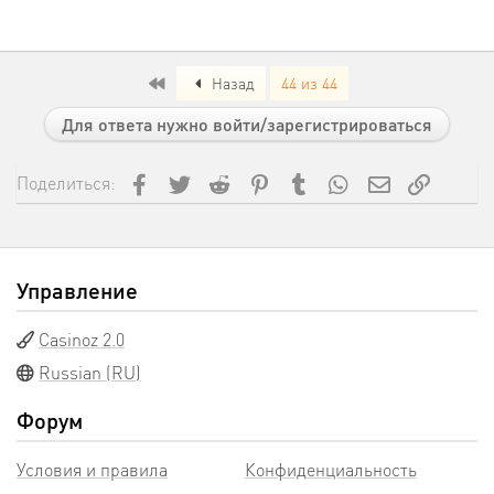
Первый
Назад
44 из 44
Для ответа нужно войти/зарегистрироваться
Facebook
Twitter
Reddit
Pinterest
Tumblr
WhatsApp
Электронная
Ссылка
Поделиться:
Управление
Casinoz 2.0
Russian (RU)
Форум
Условия и правила
Конфиденциальность