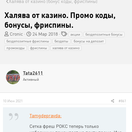
Халява от казино (бонус коды, фриспины)
Халява от казино. Промо коды,
бонусы, фриспины.
А
Д
Т
Cronic
24 Мар 2018
акции
бездепозитные бонусы
в
а
е
бездепозитные фриспины
бездепы
бонусы на депозит
т
т
г
промокоды
фриспины
халява от казино
о
а
и
р
н
т
а
е
ч
Tata2611
м
а
Активный
ы
л
а
10 Июн 2021
#861
Tamgdepravda:
Сетка фреш РОКС теперь только