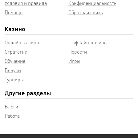
Условия и правила
Конфиденциальность
Помощь
Обратная связь
Казино
Онлайн-казино
Оффлайн-казино
Стратегии
Новости
Обучение
Игры
Бонусы
Турниры
Другие разделы
Блоги
Работа