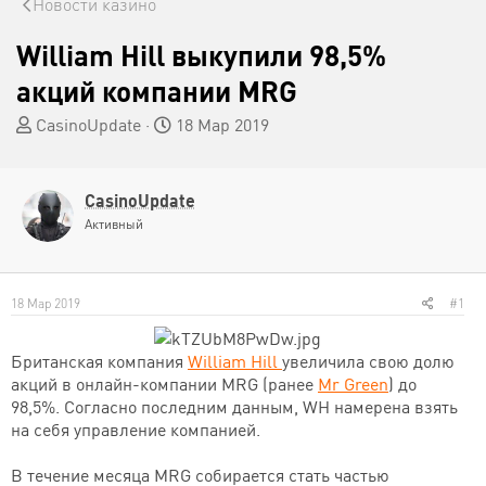
Новости казино
William Hill выкупили 98,5%
акций компании MRG
А
Д
CasinoUpdate
18 Мар 2019
в
а
т
т
о
а
CasinoUpdate
р
н
Активный
т
а
е
ч
м
а
ы
л
18 Мар 2019
#1
а
Британская компания
William Hill
увеличила свою долю
акций в онлайн-компании MRG (ранее
Mr Green
) до
98,5%. Согласно последним данным, WH намерена взять
на себя управление компанией.
В течение месяца MRG собирается стать частью