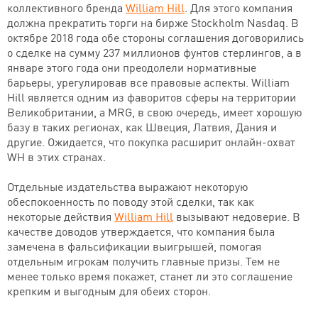
коллективного бренда
William Hill
. Для этого компания
должна прекратить торги на бирже Stockholm Nasdaq. В
октябре 2018 года обе стороны соглашения договорились
о сделке на сумму 237 миллионов фунтов стерлингов, а в
январе этого года они преодолели нормативные
барьеры, урегулировав все правовые аспекты. William
Hill является одним из фаворитов сферы на территории
Великобритании, а MRG, в свою очередь, имеет хорошую
базу в таких регионах, как Швеция, Латвия, Дания и
другие. Ожидается, что покупка расширит онлайн-охват
WH в этих странах.
Отдельные издательства выражают некоторую
обеспокоенность по поводу этой сделки, так как
некоторые действия
William Hill
вызывают недоверие. В
качестве доводов утверждается, что компания была
замечена в фальсификации выигрышей, помогая
отдельным игрокам получить главные призы. Тем не
менее только время покажет, станет ли это соглашение
крепким и выгодным для обеих сторон.