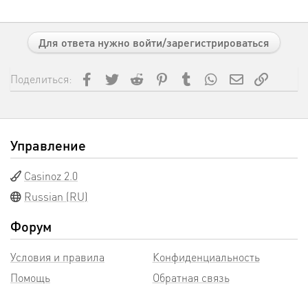
Для ответа нужно войти/зарегистрироваться
Facebook
Twitter
Reddit
Pinterest
Tumblr
WhatsApp
Электронная
Ссылка
Поделиться:
Управление
Casinoz 2.0
Russian (RU)
Форум
Условия и правила
Конфиденциальность
Помощь
Обратная связь