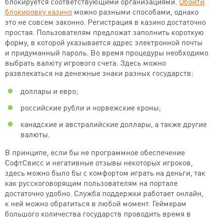
блокируется соответствующими организациями.
Обойти
блокировку казино
можно разными способами, однако
это не совсем законно. Регистрация в казино достаточно
простая. Пользователям предложат заполнить короткую
форму, в которой указывается адрес электронной почты
и придуманный пароль. Во время процедуры необходимо
выбрать валюту игрового счета. Здесь можно
развлекаться на денежные знаки разных государств:
доллары и евро;
российские рубли и норвежские кроны;
канадские и австралийские доллары, а также другие
валюты.
В принципе, если бы не программное обеспечение
СофтСвисс и негативные отзывы некоторых игроков,
здесь можно было бы с комфортом играть на деньги, так
как русскоговорящим пользователям на портале
достаточно удобно. Служба поддержки работает онлайн,
к ней можно обратиться в любой момент. Геймерам
большого количества государств проводить время в