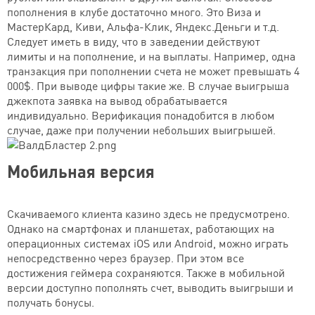
пополнения в клубе достаточно много. Это Виза и
МастерКард, Киви, Альфа-Клик, Яндекс.Деньги и т.д.
Следует иметь в виду, что в заведении действуют
лимиты и на пополнение, и на выплаты. Например, одна
транзакция при пополнении счета не может превышать 4
000$. При выводе цифры такие же. В случае выигрыша
джекпота заявка на вывод обрабатывается
индивидуально. Верификация понадобится в любом
случае, даже при получении небольших выигрышей.
Мобильная версия
Скачиваемого клиента казино здесь не предусмотрено.
Однако на смартфонах и планшетах, работающих на
операционных системах iOS или Android, можно играть
непосредственно через браузер. При этом все
достижения геймера сохраняются. Также в мобильной
версии доступно пополнять счет, выводить выигрыши и
получать бонусы.