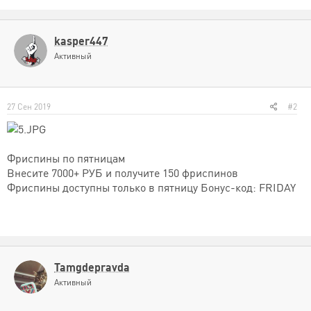
kasper447
Активный
27 Сен 2019
#2
Фриспины по пятницам
Внесите 7000+ РУБ и получите 150 фриспинов
Фриспины доступны только в пятницу Бонус-код: FRIDAY
Tamgdepravda
Активный