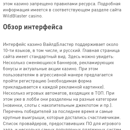
этом казино запрещено правилами ресурса. Подробная
информация имеется в соответствующем разделе сайта
WildBlaster casino.
Обзор интерфейса
Интерфейс казино ВайлдБластер поддерживает около
10-ти языков, в том числе, и русский. Главная страница
сайта имеет стандартный вид. Здесь можно увидеть:
Несколько сменяющихся баннеров, рекламирующих
бонусы и актуальные акции казино. При этом
пользователям в агрессивной манере предлагается
пройти регистрацию (необходимая форма
прикладывается к каждой рекламной картинке).
Несколько игровых автоматов, входящих в ТОП. При
этом уже в лобби они разделены на разные категории
(новинки, слоты с накопительным джекпотом и пр.).
Перечень победителей за последнее время и самые
крупные выигрыши, которые достались счастливчикам.
Список провайдеров, предоставивших ПО для игрового
зала, и несколько самых популярных платежных систем,