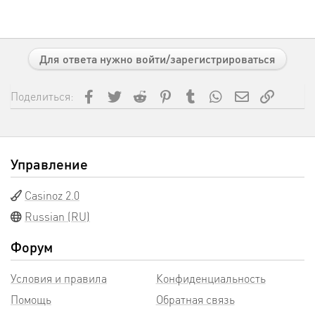
Для ответа нужно войти/зарегистрироваться
Facebook
Twitter
Reddit
Pinterest
Tumblr
WhatsApp
Электронная
Ссылка
Поделиться:
Управление
Casinoz 2.0
Russian (RU)
Форум
Условия и правила
Конфиденциальность
Помощь
Обратная связь