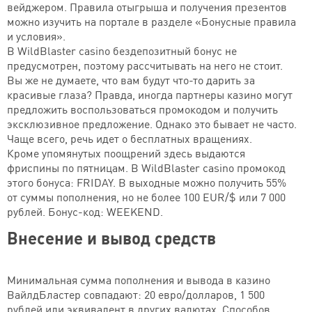
вейджером. Правила отыгрыша и получения презентов
можно изучить на портале в разделе «Бонусные правила
и условия».
В WildBlaster casino бездепозитный бонус не
предусмотрен, поэтому рассчитывать на него не стоит.
Вы же не думаете, что вам будут что-то дарить за
красивые глаза? Правда, иногда партнеры казино могут
предложить воспользоваться промокодом и получить
эксклюзивное предложение. Однако это бывает не часто.
Чаще всего, речь идет о бесплатных вращениях.
Кроме упомянутых поощрений здесь выдаются
фриспины по пятницам. В WildBlaster casino промокод
этого бонуса: FRIDAY. В выходные можно получить 55%
от суммы пополнения, но не более 100 EUR/$ или 7 000
рублей. Бонус-код: WEEKEND.
Внесение и вывод средств
Минимальная сумма пополнения и вывода в казино
ВайлдБластер совпадают: 20 евро/долларов, 1 500
рублей или эквивалент в других валютах. Способов