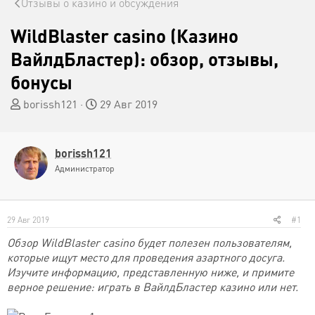
Отзывы о казино и обсуждения
WildBlaster casino (Казино
ВайлдБластер): обзор, отзывы,
бонусы
А
Д
borissh121
29 Авг 2019
в
а
т
т
о
а
borissh121
р
н
Администратор
т
а
е
ч
м
а
ы
л
29 Авг 2019
#1
а
Обзор WildBlaster casino будет полезен пользователям,
которые ищут место для проведения азартного досуга.
Изучите информацию, представленную ниже, и примите
верное решение: играть в ВайлдБластер казино или нет.