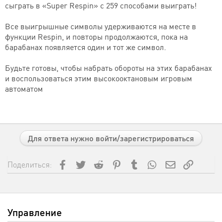
сыграть в «Super Respin» с 259 способами выиграть!
Все выигрышные символы удерживаются на месте в
функции Respin, и повторы продолжаются, пока на
барабанах появляется один и тот же символ.
Будьте готовы, чтобы набрать обороты на этих барабанах
и воспользоваться этим высокооктановым игровым
автоматом
Для ответа нужно войти/зарегистрироваться
Facebook
Twitter
Reddit
Pinterest
Tumblr
WhatsApp
Электронная
Ссылка
Поделиться:
Управление