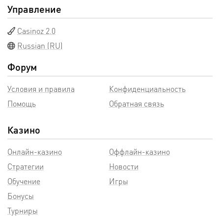
Управление
Casinoz 2.0
Russian (RU)
Форум
Условия и правила
Конфиденциальность
Помощь
Обратная связь
Казино
Онлайн-казино
Оффлайн-казино
Стратегии
Новости
Обучение
Игры
Бонусы
Турниры