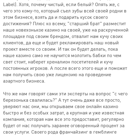
Label). Хотя, почему чистый, если белый? Опять же, с
чего это кому-то, который съел зубы всей своей родни в
этом бизнесе, взять да и подарить кусок своего
достижения? Плюс ко всему, "старший брат" разместит
наше новехонькое казино на своей, уже на раскрученной
площадке под своим брендом, отвалит нам кучу своих
клиентов, да еще и будет рекламировать наш новый
проект вместе со своим. И так он будет делать, пока
наше казино само не научится молотить бабки по чем
свет стоит, наберет хреналион посетителей и кучу
постоянных игроков. А после всего этого еще и поможет
нам получить свою уже лицензию на проведение
азартного бизнеса.
Что же нам говорят сами эти эксперты на вопрос "с чего
березонька свалилась?" А тут очень даже все просто,
уверяют нас они, мы открываем свое онлайн казино
быстро и без особых затрат, а крупная и уже известная
компания, которая нам все это предоставит, регулярно
будет от нас получать заранее оговоренный процент за
свои услуги. Своего рода франчайзинг в гемблинге