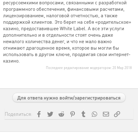
ресурсоемкими вопросами, связанными с разработкой
программного обеспечения, финансовыми расчетами,
лицензированием, налоговой отчетностью, а также
поддержкой клиентов. Это берет на себя «родительское»
казино, предоставившее White Label. А все эти услуги
дополнительно и в отдельности стоят очень даже
немалого количества денег, и что не мало важно
отнимают драгоценное время, которое вы могли бы
использовать в другом ключе, продвигая свои интернет-
казино.
Последнее редактирование модератором:
20 Мар 2018
Для ответа нужно войти/зарегистрироваться
Facebook
Twitter
Reddit
Pinterest
Tumblr
WhatsApp
Электронная
Ссылка
Поделиться: