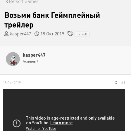
Betsoft Games
Возьми банк Геймплейный
трейлер
А
Д
Т
kasper447
18 Окт 2019
betsoft
в
а
е
т
т
г
о
а
и
kasper447
р
н
Активный
т
а
е
ч
м
а
ы
л
18 Окт 2019
#1
а