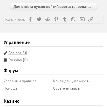
Для ответа нужно войти/зарегистрироваться
Facebook
Twitter
Reddit
Pinterest
Tumblr
WhatsApp
Электронная
Ссылка
Поделиться:
Управление
Casinoz 2.0
Russian (RU)
Форум
Условия и правила
Конфиденциальность
Помощь
Обратная связь
Казино