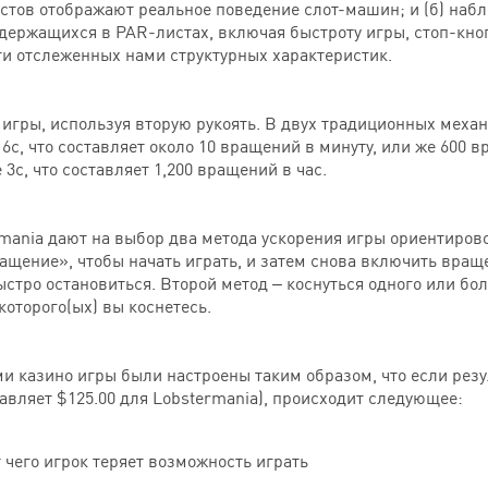
тов отображают реальное поведение слот-машин; и (б) наб
одержащихся в PAR-листах, включая быстроту игры, стоп-кно
и отслеженных нами структурных характеристик.
игры, используя вторую рукоять. В двух традиционных механ
с, что составляет около 10 вращений в минуту, или же 600 в
3с, что составляет 1,200 вращений в час.
mania дают на выбор два метода ускорения игры ориентировочн
ащение», чтобы начать играть, и затем снова включить враще
стро остановиться. Второй метод – коснуться одного или бо
которого(ых) вы коснетесь.
и казино игры были настроены таким образом, что если рез
авляет $125.00 для Lobstermania), происходит следующее:
т чего игрок теряет возможность играть