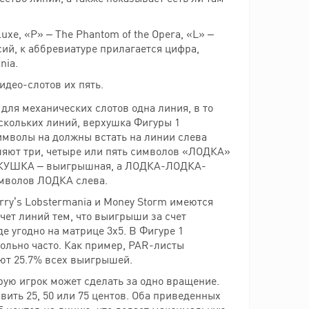
e, «P» – The Phantom of the Opera, «L» –
сий, к аббревиатуре прилагается цифра,
nia.
идео-слотов их пять.
 для механических слотов одна линия, в то
ескольких линий, верхушка Фигуры 1
символы на должны встать на линии слева
ляют три, четыре или пять символов «ЛОДКА»
КУШКА – выигрышная, а ЛОДКА-ЛОДКА-
мволов ЛОДКА слева.
rry’s Lobstermania и Money Storm имеются
ет линий тем, что выигрыши за счет
де угодно на матрице 3x5. В Фигуре 1
льно часто. Как пример, PAR-листы
яют 25.7% всех выигрышей.
ую игрок может сделать за одно вращение.
ить 25, 50 или 75 центов. Оба приведенных