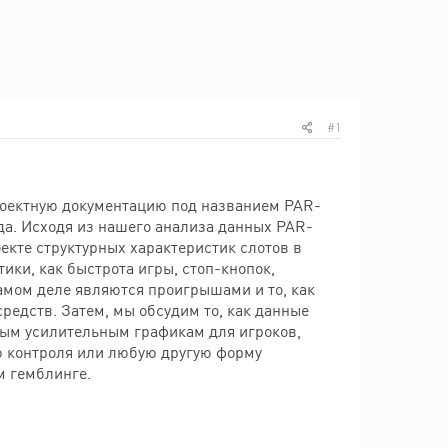
#1
роектную документацию под названием PAR-
да. Исходя из нашего анализа данных PAR-
екте структурных характеристик слотов в
ки, как быстрота игры, стоп-кнопок,
самом деле являются проигрышами и то, как
редств. Затем, мы обсудим то, как данные
ым усилительным графикам для игроков,
ию контроля или любую другую форму
м гемблинге.