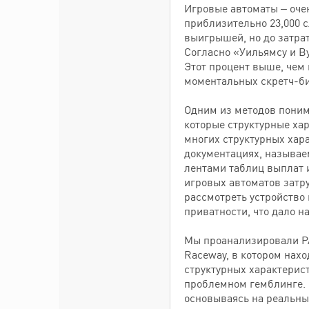
Игровые автоматы – оче
приблизительно 23,000 
выигрышей, но до затрат
Согласно «Уильямсу и Ву
Этот процент выше, чем 
моментальных скретч-би
Одним из методов поним
которые структурные ха
многих структурных хара
документациях, называем
лентами таблиц выплат и
игровых автоматов затру
рассмотреть устройство
приватности, что дало н
Мы проанализировали PA
Raceway, в котором нахо
структурных характерист
проблемном гемблинге. 
основываясь на реальны