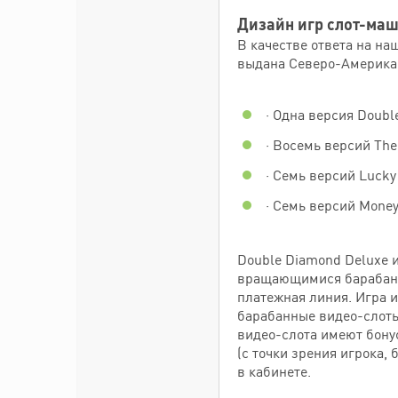
Дизайн игр слот-ма
В качестве ответа на н
выдана Северо-Американ
· Одна версия Doubl
· Восемь версий The
· Семь версий Lucky
· Семь версий Mone
Double Diamond Deluxe 
вращающимися барабанам
платежная линия. Игра и
барабанные видео-слоты,
видео-слота имеют бонус
(с точки зрения игрока,
в кабинете.