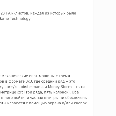
 23 PAR-листов, каждая из которых была
Game Technology:
е механические слот-машины с тремя
 в формате 3x3, где средний ряд – это
y Larry’s Lobstermania и Money Storm – пяти-
трице 3x5 (три ряда, пять колонок). Оба
у в него войти, и частые выигрыши обеспечены
лоты играются с помощью экрана и/или кнопок