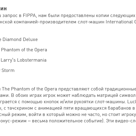
шин
аш запрос в FIPPA, нам были предоставлены копии следующих
ской компанией-производителем слот-машин International 
e Diamond Deluxe
 Phantom of the Opera
 Larry’s Lobstermania
y Storm
и The Phantom of the Opera представляют собой традиционны
и. В обоих играх игрок может наблюдать матрицей символов
грается с помощью кнопок и/или рукоятки слот-машины. Luck
 с тачскрином с анимацией пяти вращающихся барабанов в ма
ный режим, войти в который можно не часто, но стоит игрок
 бонус-режим – весьма положительное событие). Эти видео-с