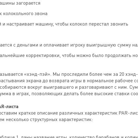
машины загорается
к колокольного звона
й и настраивает машину, чтобы колокол перестал звонить
ается с деньгами и оплачивает игроку выигрышную сумму н
дальнейшие корректировки, чтобы можно было продолжать н
называется «хэнд-пэй». Мы проследили более чем за 20 хэнд
застывания экрана до возврата игры в нормальное рабочее со
собираются вокруг выигравшего и разговаривают с ним. Сум
 сумма в играх, позволяющих делать более высокие ставки со
AR-листа
оставим краткое описание различных характеристик PAR-лист
м несколько структурных характеристик:
аблице 1, даны название игры, количество барабанов и колич