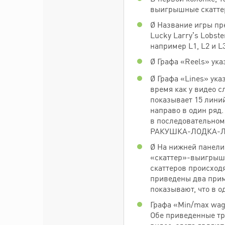
выигрышные скатте
Ø Название игры пре
Lucky Larry’s Lobst
например L1, L2 и L
Ø Графа «Reels» ука
Ø Графа «Lines» ука
время как у видео 
показывает 15 лини
направо в один ряд
в последовательн
РАКУШКА-ЛОДКА-ЛОД
Ø На нижней панели 
«скаттер»-выигрыши
скаттеров происходя
приведены два прим
показывают, что в 
Графа «Min/max wag
Обе приведенные тр