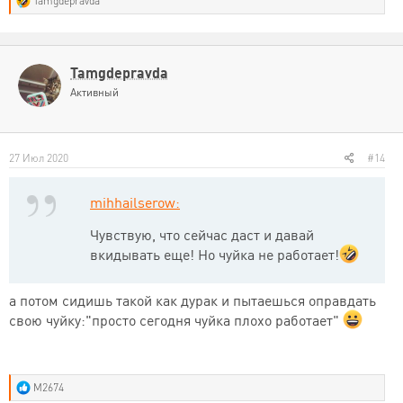
Tamgdepravda
е
а
к
ц
и
Tamgdepravda
и
Активный
:
27 Июл 2020
#14
mihhailserow:
Чувствую, что сейчас даст и давай
вкидывать еще! Но чуйка не работает!
а потом сидишь такой как дурак и пытаешься оправдать
свою чуйку:"просто сегодня чуйка плохо работает"
Р
M2674
е