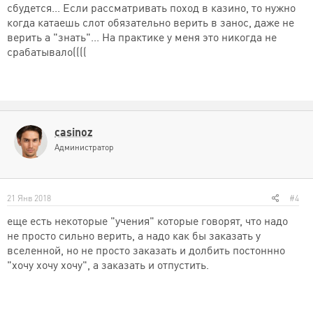
сбудется... Если рассматривать поход в казино, то нужно
когда катаешь слот обязательно верить в занос, даже не
верить а "знать"... На практике у меня это никогда не
срабатывало((((
casinoz
Администратор
21 Янв 2018
#4
еще есть некоторые "учения" которые говорят, что надо
не просто сильно верить, а надо как бы заказать у
вселенной, но не просто заказать и долбить постоннно
"хочу хочу хочу", а заказать и отпустить.