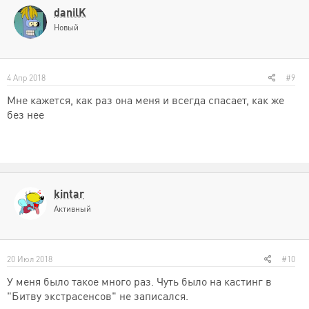
danilK
Новый
4 Апр 2018
#9
Мне кажется, как раз она меня и всегда спасает, как же
без нее
kintar
Активный
20 Июл 2018
#10
У меня было такое много раз. Чуть было на кастинг в
"Битву экстрасенсов" не записался.