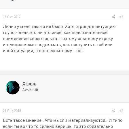
14 Окт 2017
#2
Лично у меня такого не было. Хотя отрицать интуицию
глупо - ведь это ни что иное, как подсознательное
применение своего опыта. Поэтому опытному игроку
интуиция может подсказать, как поступить в той или
иной ситуации, а вот неопытному - нет.
Cronic
Активный
21 Янв 2018
#3
Есть такое мнение.. Что мысли материализуются.. И типо
если ты во что то сильно веришь, то это обязательно