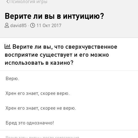
Психология игры
Верите ли вы в интуицию?
А
Д
david85
11 Окт 2017
в
а
т
т
о
а
Верите ли вы, что сверхчувственное
р
н
восприятие существует и его можно
т
а
использовать в казино?
е
ч
м
а
ы
л
Верю.
а
Хрен его знает, скорее верю.
Хрен его знает, скорее не верю.
Бред это однозначно!
Результаты видны после голосования.