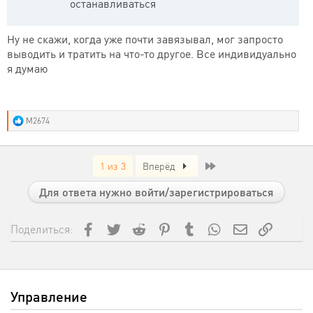
останавливаться
Ну не скажи, когда уже почти завязывал, мог запросто
выводить и тратить на что-то другое. Все индивидуально
я думаю
Р
M2674
е
а
к
ц
Последняя
1 из 3
Вперёд
и
и
Для ответа нужно войти/зарегистрироваться
:
Facebook
Twitter
Reddit
Pinterest
Tumblr
WhatsApp
Электронная
Ссылка
Поделиться:
Управление