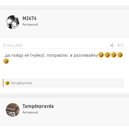
а
к
ц
и
M2674
и
Активный
:
27 Июл 2020
#15
..да пойду её (чуйку)..поправлю..в разливайку
Р
Tamgdepravda
е
а
к
ц
и
Tamgdepravda
и
Активный
: