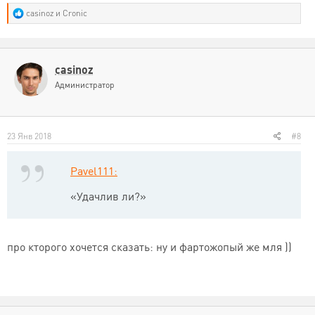
Р
casinoz
и
Cronic
е
а
к
ц
и
casinoz
и
Администратор
:
23 Янв 2018
#8
Pavel111:
«Удачлив ли?»
про кторого хочется сказать: ну и фартожопый же мля ))