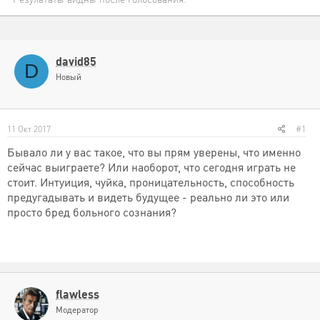
david85
D
Новый
11 Окт 2017
#1
Бывало ли у вас такое, что вы прям уверены, что именно
сейчас выиграете? Или наоборот, что сегодня играть не
стоит. Интуиция, чуйка, проницательность, способность
предугадывать и видеть будущее - реально ли это или
просто бред больного сознания?
flawless
Модератор