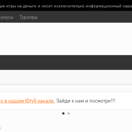
ные игры на деньги и носит исключительно информационный хара
Бонусы
Турниры
о в нашем Ютуб канале.
Зайди к нам и посмотри!!!
s