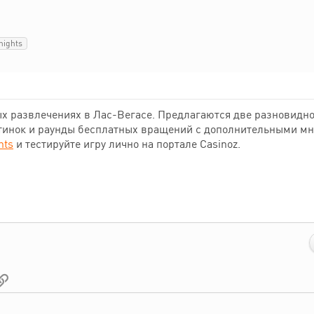
nights
ых развлечениях в Лас-Вегасе. Предлагаются две разновидно
тинок и раунды бесплатных вращений с дополнительными м
hts
и тестируйте игру лично на портале Casinoz.
pp
ектронная почта
Ссылка