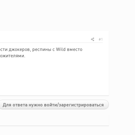
#1
сти джокеров, респины с Wild вместо
ножителями.
Для ответа нужно войти/зарегистрироваться