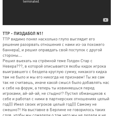
ТТР - ПИЗДАБОЛ N1!
ТТР видимо понял насколько глупо выглядит его
решение разорвать отношения с нами из-за похожего
баннера), и решил оправдать свой поступок с другой
стороны…
Решил выехать на стрёмной теме Голден Стар с
Невера???, в которой описывается якобы кидок игрока
выигравшего с бездепа круглую сумму, никакого кидка
там не было и мы его никогда не признаем! Ты же сам
так не считаешь, иначе какой смысл было добавлять нас
к себе на форум, а теперь ты извиняешься перед
игроками, ай-ай-ай, не стыдно!? Пустил обманщиков к
себе и работал с ними в партнерских отношениях целый
год))) Имел своих игроков целый год))) Самому не
смешно?! На выставке в Берлине не говорилось таких
слов, чтобы мы сожалели о том чего мы не делали и не