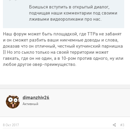
Боишься вступить в открытый диалог,
подчищая наши комментарии под своими
лживыми видеороликами про нас.
Наш форум может быть площадкой, где ТТРа не забанят
и он сможет разбить ваши никчемные доводы и слова,
доказав что он отличный, честный купчинский парнишка
)) Но это сыкло только на своей территории может
гавкать, где он не один, а в 10-ром против одного, ну или
любое другое овер-преимущество.
dimanzhiv26
Активный
8 Окт 2017
#3