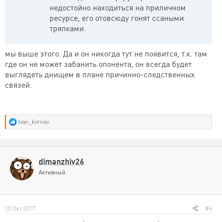
недостойно находиться на приличном
ресурсе, его отовсюду гонят ссаными
тряпками.
мы выше этого. Да и он никогда тут не появится, т.к. там
где он не может забанить опонента, он всегда будет
выглядеть днищем в плане причинно-следственных
связей.
Р
Ivan_kornev
е
а
к
ц
и
dimanzhiv26
и
Активный
:
10 Окт 2017
#6