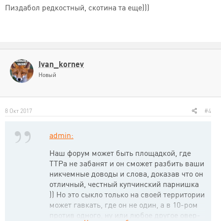
Пиздабол редкостный, скотина та еще)))
Ivan_kornev
Новый
8 Окт 2017
#4
admin:
Наш форум может быть площадкой, где
ТТРа не забанят и он сможет разбить ваши
никчемные доводы и слова, доказав что он
отличный, честный купчинский парнишка
)) Но это сыкло только на своей территории
может гавкать, где он не один, а в 10-ром
против одного, ну или любое другое овер-