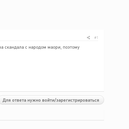
#1
а скандала с народом маори, поэтому
Для ответа нужно войти/зарегистрироваться