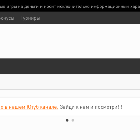
ные игры на деньги и носит исключительно информационный хара
Бонусы
Турниры
о в нашем Ютуб канале.
Зайди к нам и посмотри!!!