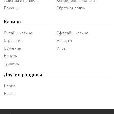
Условия и правила
Конфиденциальность
Помощь
Обратная связь
Казино
Онлайн-казино
Оффлайн-казино
Стратегии
Новости
Обучение
Игры
Бонусы
Турниры
Другие разделы
Блоги
Работа