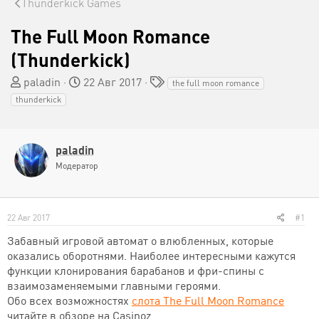
Thunderkick Games
The Full Moon Romance
(Thunderkick)
А
Д
Т
paladin
22 Авг 2017
the full moon romance
в
а
е
thunderkick
т
т
г
о
а
и
р
н
paladin
т
а
е
ч
Модератор
м
а
ы
л
а
22 Авг 2017
#1
Забавный игровой автомат о влюбленных, которые
оказались оборотнями. Наиболее интересными кажутся
функции клонирования барабанов и фри-спины с
взаимозаменяемыми главными героями.
Обо всех возможностях
слота The Full Moon Romance
читайте в обзоре на Casinoz.