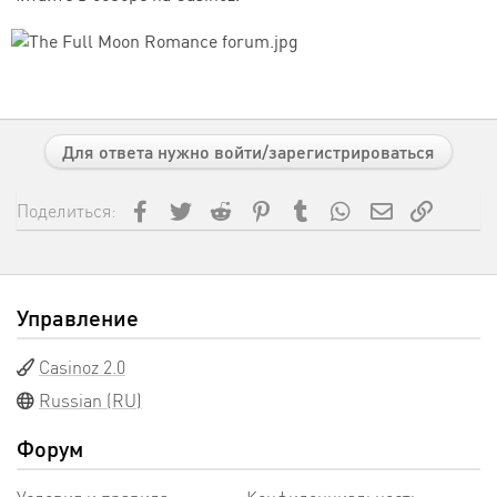
Для ответа нужно войти/зарегистрироваться
Facebook
Twitter
Reddit
Pinterest
Tumblr
WhatsApp
Электронная
Ссылка
Поделиться:
Управление
Casinoz 2.0
Russian (RU)
Форум