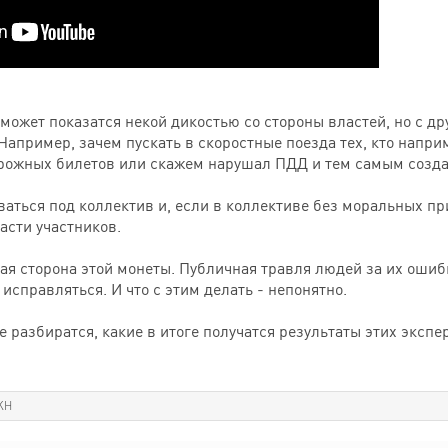
 может показатся некой дикостью со стороны властей, но с д
Например, зачем пускать в скоростные поезда тех, кто напри
рожных билетов или скажем нарушал ПДД и тем самым соз
аться под коллектив и, если в коллективе без моральных пр
асти участников.
тная сторона этой монеты. Публичная травля людей за их ош
 исправляться. И что с этим делать - непонятно.
разбиратся, какие в итоге получатся результаты этих экспе
KH