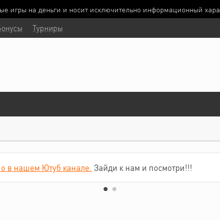
ные игры на деньги и носит исключительно информационный хара
Бонусы
Турниры
о в нашем Ютуб канале.
Зайди к нам и посмотри!!!