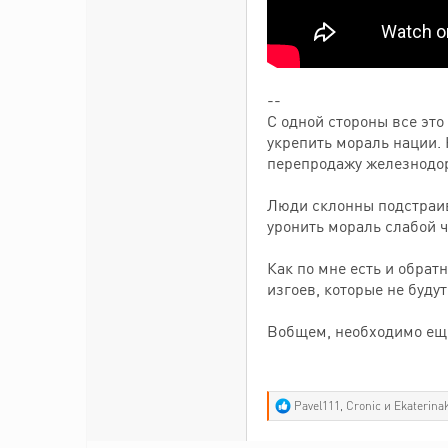
--
С одной стороны все это
укрепить мораль нации. 
перепродажу железнодо
Люди склонны подстраив
уронить мораль слабой ч
Как по мне есть и обра
изгоев, которые не будут
Вобщем, необходимо еще 
Р
Pavel111
,
Cronic
и
Ekaterina
е
а