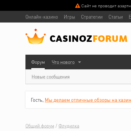
Сайт не проводит азарт
Онлайн-казино
Игры
Стратегии
Статьи
Форум
Что нового
Новые сообщения
Гость,
Мы делаем отличные обзоры на казин
Общий форум
Флудилка