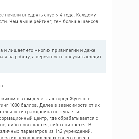
ее начали внедрять спустя 4 года. Каждому
сти. Чем выше рейтинг, тем больше шансов
а и лишает его многих привилегий и даже
я на работу, а вероятность получить кредит
в.
овиком в этом деле стал город Жунчэн в
инг 1000 баллов. Далее в зависимости от их
ятельности гражданина поступает из
формационный центр, где обрабатывается с
но, либо повышается, либо снижается. В
азличных параметров из 142 учреждений.
 всяких нехороших делах своего соседа,