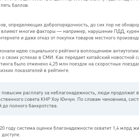
пять баллов.
ов, определяющих добропорядочность, до сих пор не обнарод
 влияют многие факторы — например, нарушение ПДД, курен
тернете и даже отказ от покупки товаров местного производ
знали идею социального рейтинга воплощением антиутопии.
 о своих успехах в СМИ. Как передает китайский новостной 
тинга было отменено 4,25 млн поездок на скоростных поездах
низких показателей в рейтинге.
 повысим расплату за неблагонадежность, люди продолжат в
рственного совета КНР Хоу Юнчун. По словам чиновника, сис
 до полного банкротства.
020 году система оценки благонадежности охватит 1,4 млрд 
 доступе.