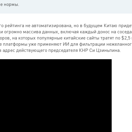
е нормы.
го рейтинга не автоматизирована, но в будущем Китаю приде
ки огромно массива данных, включая каждый донос на сосед
оров, на которых популярные китайские сайты тратят по $2,5 
 платформы уже применяют ИИ для фильтрации нежеланного
в адрес действующего председателя КНР Си Цзиньпина.