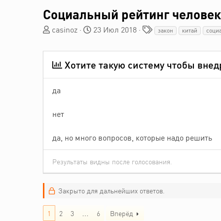
Социальный рейтинг человек
А
Д
Т
casinoz
23 Июл 2018
закон
китай
соци
в
а
е
т
т
г
о
а
и
Хотите такую систему чтобы внед
р
н
т
а
е
ч
да
м
а
ы
л
нет
а
да, но много вопросов, которые надо решить
Результаты видны после голосования.
Закрыто для дальнейших ответов.
1
2
3
…
6
Вперёд