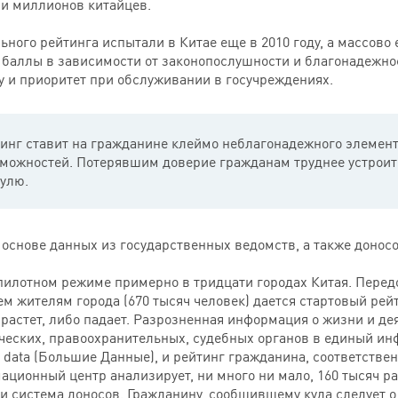
ни миллионов китайцев.
ного рейтинга испытали в Китае еще в 2010 году, а массово 
баллы в зависимости от законопослушности и благонадежно
у и приоритет при обслуживании в госучреждениях.
инг ставит на гражданине клеймо неблагонадежного элемент
можностей. Потерявшим доверие гражданам труднее устроитьс
нулю.
основе данных из государственных ведомств, а также доносо
 пилотном режиме примерно в тридцати городах Китая. Перед
 жителям города (670 тысяч человек) дается стартовый рейт
растет, либо падает. Разрозненная информация о жизни и де
еских, правоохранительных, судебных органов в единый ин
data (Большие Данные), и рейтинг гражданина, соответствен
ционный центр анализирует, ни много ни мало, 160 тысяч р
и система доносов. Гражданину, сообщившему куда следует о