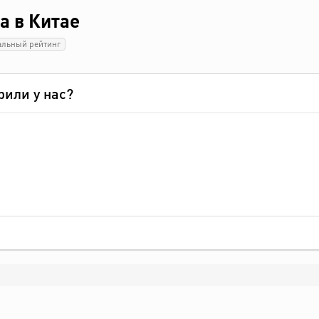
а в Китае
альный рейтинг
рили у нас?