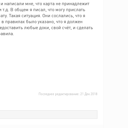
и написали мне, что карта не принадлежит
т.д. В общем я писал, что могу прислать
у. Такая ситуация. Они сослались, что я
 в правилах было указано, что я должен
едоставить любые доки, свой счёт, и сделать
равила.
Последнее редактирование:
21 Дек 2018