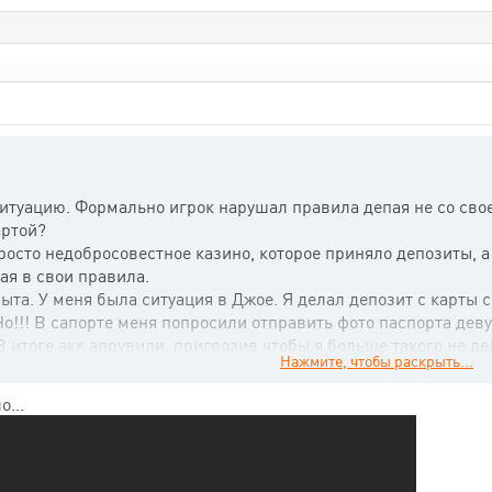
ситуацию. Формально игрок нарушал правила депая не со сво
артой?
просто недобросовестное казино, которое приняло депозиты, а
кая в свои правила.
пыта. У меня была ситуация в Джое. Я делал депозит с карты 
Но!!! В сапорте меня попросили отправить фото паспорта деву
 В итоге акк апрувили, пригрозив чтобы я больше такого не 
Нажмите, чтобы раскрыть...
атель!!!! А здесь по моему зашквар!
 услышать представителя казино (если он есть). Ну и участие
...
росто не хотят! А раз не хотят дадим огласки!!! Чтобы остал