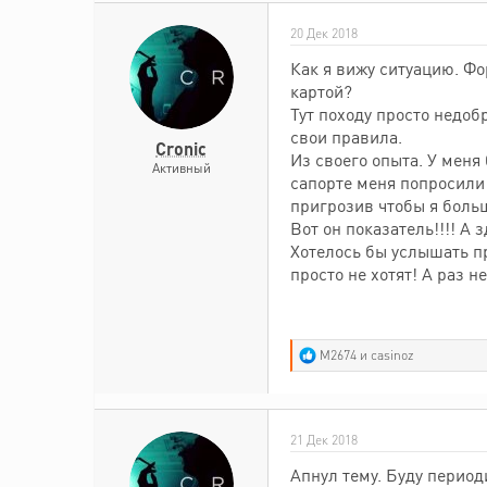
ц
и
20 Дек 2018
и
:
Как я вижу ситуацию. Фо
картой?
Тут походу просто недобр
свои правила.
Cronic
Из своего опыта. У меня
Активный
сапорте меня попросили 
пригрозив чтобы я боль
Вот он показатель!!!! А 
Хотелось бы услышать пр
просто не хотят! А раз 
Р
M2674
и
casinoz
е
а
к
ц
и
21 Дек 2018
и
:
Апнул тему. Буду период