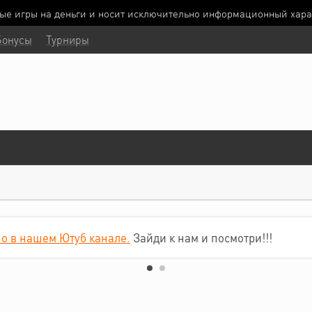
ные игры на деньги и носит исключительно информационный хара
Бонусы
Турниры
о в нашем Ютуб канале.
Зайди к нам и посмотри!!!