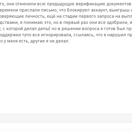
того, они отменили всю предыдущую верификацию документов 
 времени прислали письмо, что блокируют аккаунт, выигрыш и 
веряющие личность, ещё на стадии первого запроса на выплат
ствами, я понимаю это, но в первый раз они все одобрили, и
у, с которой делал депы( но в решении вопроса я готов был пр
поддержки тупо все игнорировала, ссылаясь, что я нарушил п
 у меня есть, другие я не делал.