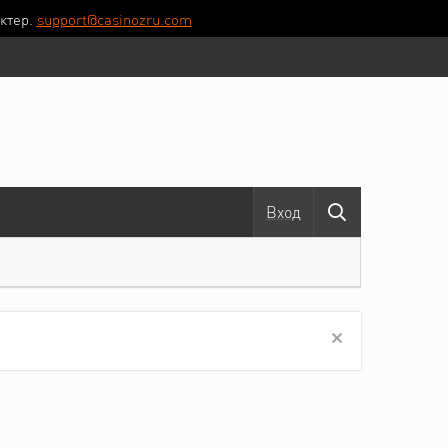
ктер.
support@casinozru.com
Вход
Еженеде