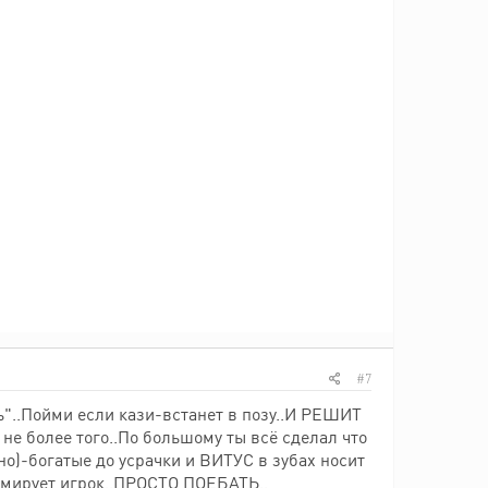
#7
ь"..Пойми если кази-встанет в позу..И РЕШИТ
не более того..По большому ты всё сделал что
но)-богатые до усрачки и ВИТУС в зубах носит
рмирует игрок..ПРОСТО ПОЕБАТЬ..