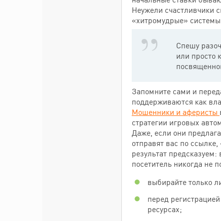
Неужели счастливчики см
«хитромудрые» системы?
Спешу разоч
или просто 
посвященном
Запомните сами и перед
поддерживаются как вла
Мошенники и аферисты
стратегии игровых авто
Даже, если они предлага
отправят вас по ссылке,
результат предсказуем: 
посетитель никогда не п
выбирайте только л
перед регистрацией
ресурсах;