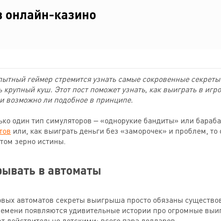
в онлайн-казино
ытный геймер стремится узнать самые сокровенные секреты 
ь крупный куш. Этот пост поможет узнать, как выиграть в иг
и возможно ли подобное в принципе.
ько один тип симуляторов – «однорукие бандиты» или бараба
тов
или, как выиграть деньги без «заморочек» и проблем, то 
этом зерно истины.
ывать в автоматы
овых автоматов секреты выигрыша просто обязаны существова
времени появляются удивительные истории про огромные выи
т действительно детскими: всего пара долларов.