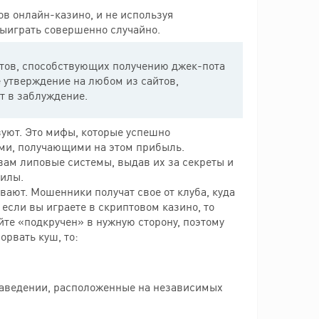
в онлайн-казино, и не используя
выиграть совершенно случайно.
етов, способствующих получению джек-пота
е утверждение на любом из сайтов,
т в заблуждение.
вуют. Это мифы, которые успешно
ми, получающими на этом прибыль.
 вам липовые системы, выдав их за секреты и
дилы.
ывают. Мошенники получат свое от клуба, куда
 если вы играете в скриптовом казино, то
йте «подкручен» в нужную сторону, поэтому
орвать куш, то:
 заведении, расположенные на независимых