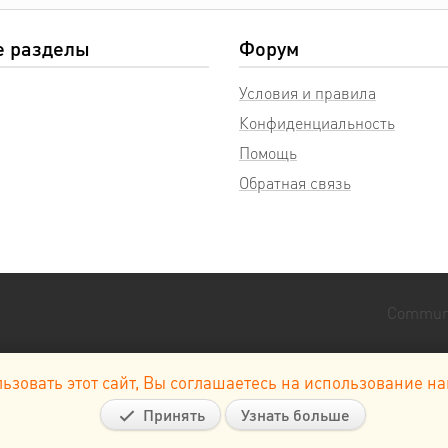
е разделы
Форум
Условия и правила
Конфиденциальность
Помощь
Обратная связь
Communi
ьзовать этот сайт, Вы соглашаетесь на использование н
Принять
Узнать больше