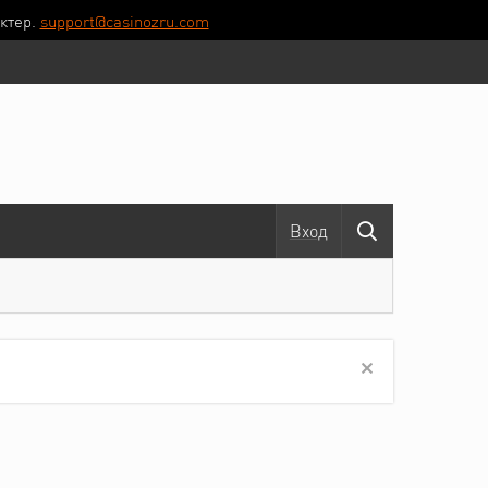
ктер.
support@casinozru.com
Вход
Еженеде