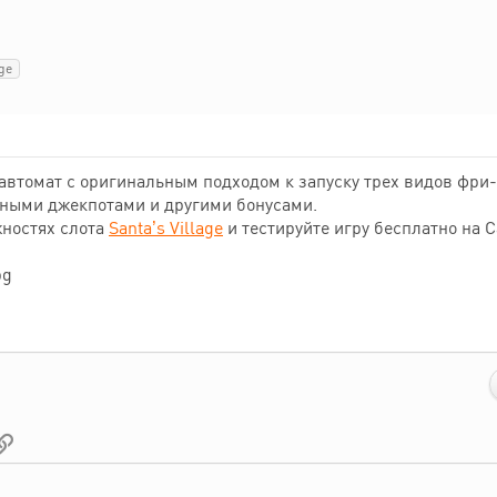
age
автомат с оригинальным подходом к запуску трех видов фри
ными джекпотами и другими бонусами.
жностях слота
Santa’s Village
и тестируйте игру бесплатно на C
pp
ектронная почта
Ссылка