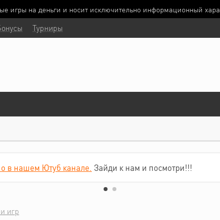
ные игры на деньги и носит исключительно информационный хара
Бонусы
Турниры
о в нашем Ютуб канале.
Зайди к нам и посмотри!!!
и игр