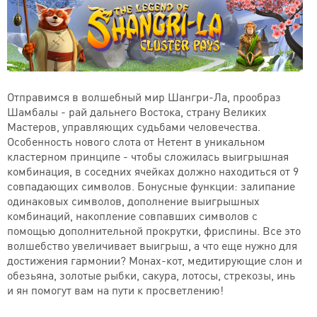
Отправимся в волшебный мир Шангри-Ла, прообраз
Шамбалы - рай дальнего Востока, страну Великих
Мастеров, управляющих судьбами человечества.
Особенность нового слота от Нетент в уникальном
кластерном принципе - чтобы сложилась выигрышная
комбинация, в соседних ячейках должно находиться от 9
совпадающих символов. Бонусные функции: залипание
одинаковых символов, дополнение выигрышных
комбинаций, накопление совпавших символов с
помощью дополнительной прокрутки, фриспины. Все это
волшебство увеличивает выигрыш, а что еще нужно для
достижения гармонии? Монах-кот, медитирующие слон и
обезьяна, золотые рыбки, сакура, лотосы, стрекозы, инь
и ян помогут вам на пути к просветлению!