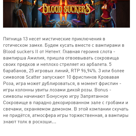
Пятница 13 несет мистические приключения в
готическом замке. Будем кусать вместе с вампирами в
Blood suckers II от Нетент. Главная героиня слота -
вампирша Амилия, пришла отвоевывать сокровища
своих предков и неплохо стреляет из арбалета. 5
барабанов, 25 игровых линий, RTP 96,94%. 3 или более
символов Scatter запускают 10 фриспинов Кровавая
Роза, игра может дублироваться, в момент фриспин -
игры колонны увиты лозами дикой розы. Bonus -
символы начинают Бонусную игру Запрятанное
Сокровище в парадно декорированном зале с гробами и
свечами, охраняемом демоном. В этой компании скучать
не придётся, атмосфера игры торжественная, а вампиры
знают толк в роскоши…