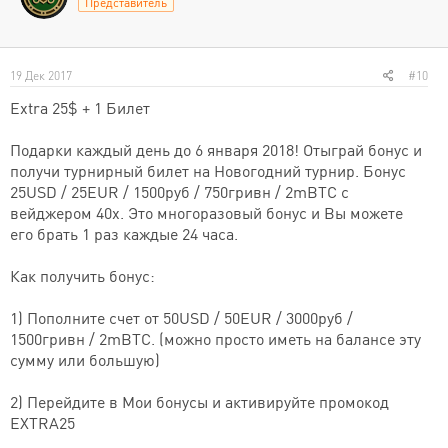
Представитель
19 Дек 2017
#10
Extra 25$ + 1 Билет
Подарки каждый день до 6 января 2018! Отыграй бонус и
получи турнирный билет на Новогодний турнир. Бонус
25USD / 25EUR / 1500руб / 750гривн / 2mBTC с
вейджером 40х. Это многоразовый бонус и Вы можете
его брать 1 раз каждые 24 часа.
Как получить бонус:
1) Пополните счет от 50USD / 50EUR / 3000руб /
1500гривн / 2mBTC. (можно просто иметь на балансе эту
сумму или большую)
2) Перейдите в Мои бонусы и активируйте промокод
EXTRA25