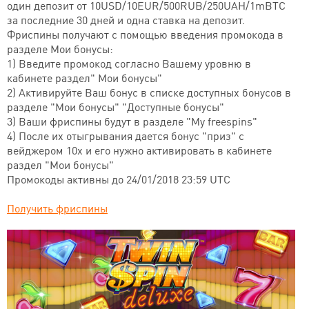
один депозит от 10USD/10EUR/500RUB/250UAH/1mBTC
за последние 30 дней и одна ставка на депозит.
Фриспины получают с помощью введения промокода в
разделе Мои бонусы:
1) Введите промокод согласно Вашему уровню в
кабинете раздел" Мои бонусы"
2) Активируйте Ваш бонус в списке доступных бонусов в
разделе "Мои бонусы" "Доступные бонусы"
3) Ваши фриспины будут в разделе "My freespins"
4) После их отыгрывания дается бонус "приз" с
вейджером 10х и его нужно активировать в кабинете
раздел "Мои бонусы"
Промокоды активны до 24/01/2018 23:59 UTC
Получить фриспины