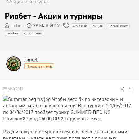
Акции и конкурсы
Риобет - Акции и турниры
А
Д
Т
riobet
29 Май 2017
wolf cub
акция
новый слот
в
а
е
риобет
фриспины
т
т
г
о
а
и
р
н
т
а
riobet
е
ч
Представитель
м
а
ы
л
а
29 Май 2017
#1
Чтобы лето было интересным и
активным, мы организовали для Вас турнир. С 1/06/2017
по 04/06/2017 пройдет турнир SUMMER BEGINS.
Призовой фонд 25000 CP. 20 призовых мест.
Вход и докупки в турнире осуществляются выданными
билетами. Билеты на турнир получают с помощью