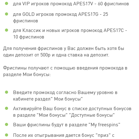
для VIP игроков промокод APES17V - 60 фриспинов
для GOLD игроков промокод APES17G - 25
фриспинов
для Классик и новых игроков промокод APES17C -
10 фриспинов
Для получения фриспинов у Вас должен быть хотя бы
один депозит от 500р и одна ставка на депозит.
Фриспины получают с помощью введения промокода в
разделе Мои бонусы:
Введите промокод согласно Вашему уровню в
кабинете раздел" Мои бонусы"
Активируйте Ваш бонус в списке доступных бонусов
в разделе "Мои бонусы" "Доступные бонусы"
Ваши фриспины будут в разделе "My freespins"
После их отыгрывания дается бонус "приз" с