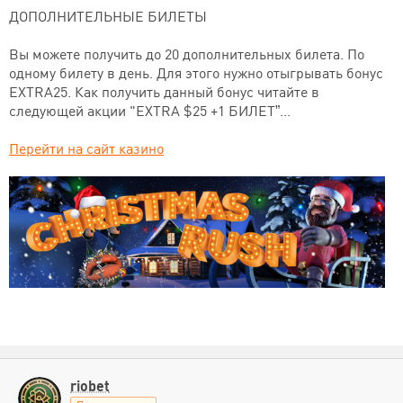
ДОПОЛНИТЕЛЬНЫЕ БИЛЕТЫ
Вы можете получить до 20 дополнительных билета. По
одному билету в день. Для этого нужно отыгрывать бонус
EXTRA25. Как получить данный бонус читайте в
следующей акции "EXTRA $25 +1 БИЛЕТ”...
Перейти на сайт казино
riobet