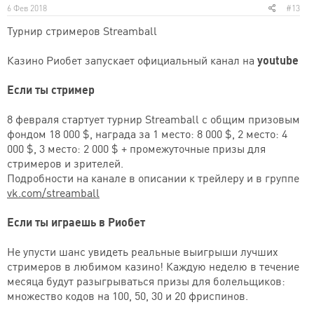
6 Фев 2018
#13
Турнир стримеров Streamball
Казино Риобет запускает официальный канал на
youtube
Если ты стример
8 февраля стартует турнир Streamball с общим призовым
фондом 18 000 $, награда за 1 место: 8 000 $, 2 место: 4
000 $, 3 место: 2 000 $ + промежуточные призы для
стримеров и зрителей.
Подробности на канале в описании к трейлеру и в группе
vk.com/streamball
Если ты играешь в Риобет
Не упусти шанс увидеть реальные выигрыши лучших
стримеров в любимом казино! Каждую неделю в течение
месяца будут разыгрываться призы для болельщиков:
множество кодов на 100, 50, 30 и 20 фриспинов.