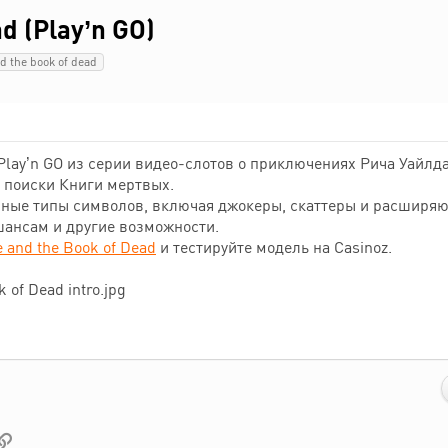
d (Play’n GO)
nd the book of dead
lay’n GO из серии видео-слотов о приключениях Рича Уайлда
 поиски Книги мертвых.
зные типы символов, включая джокеры, скаттеры и расширя
шансам и другие возможности.
 and the Book of Dead
и тестируйте модель на Casinoz.
pp
ектронная почта
Ссылка