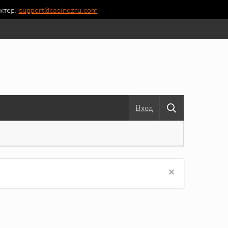
ктер.
support@casinozru.com
Вход
Еженеде