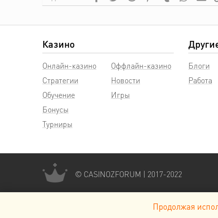
Казино
Други
Онлайн-казино
Оффлайн-казино
Блоги
Стратегии
Новости
Работа
Обучение
Игры
Бонусы
Турниры
© CASINOZFORUM | 2017-2022
Продолжая испол