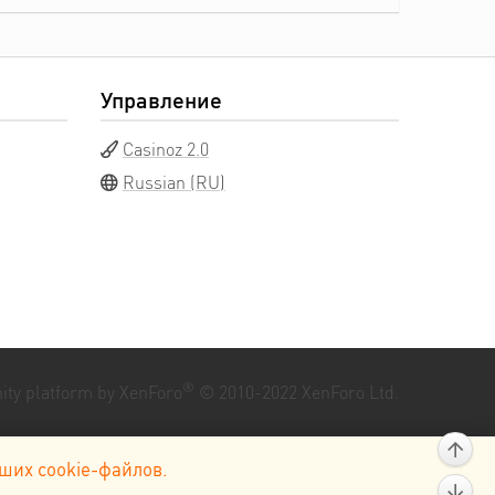
Управление
Casinoz 2.0
Russian (RU)
®
ty platform by XenForo
© 2010-2022 XenForo Ltd.
Вер
аших cookie-файлов.
Низ