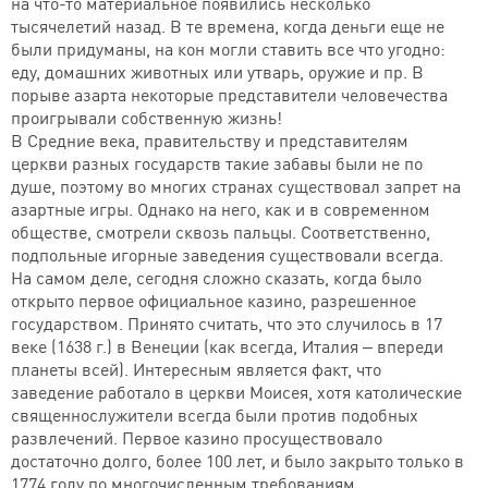
на что-то материальное появились несколько
тысячелетий назад. В те времена, когда деньги еще не
были придуманы, на кон могли ставить все что угодно:
еду, домашних животных или утварь, оружие и пр. В
порыве азарта некоторые представители человечества
проигрывали собственную жизнь!
В Средние века, правительству и представителям
церкви разных государств такие забавы были не по
душе, поэтому во многих странах существовал запрет на
азартные игры. Однако на него, как и в современном
обществе, смотрели сквозь пальцы. Соответственно,
подпольные игорные заведения существовали всегда.
На самом деле, сегодня сложно сказать, когда было
открыто первое официальное казино, разрешенное
государством. Принято считать, что это случилось в 17
веке (1638 г.) в Венеции (как всегда, Италия – впереди
планеты всей). Интересным является факт, что
заведение работало в церкви Моисея, хотя католические
священнослужители всегда были против подобных
развлечений. Первое казино просуществовало
достаточно долго, более 100 лет, и было закрыто только в
1774 году по многочисленным требованиям