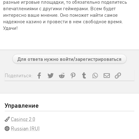
разные игровые площадки, то обязательно поделитесь
впечатлениями с другими геймерами. Всем будет
интересно ваше мнение. Оно поможет найти самое
надежное казино и провести в нем свободное время.
Удачи!
Для ответа нужно войти/зарегистрироваться
Facebook
Twitter
Reddit
Pinterest
Tumblr
WhatsApp
Электронная
Ссылка
Поделиться:
Управление
Casinoz 2.0
Russian (RU)