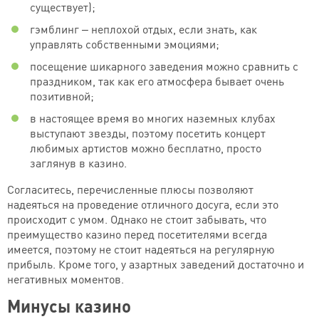
существует);
гэмблинг – неплохой отдых, если знать, как
управлять собственными эмоциями;
посещение шикарного заведения можно сравнить с
праздником, так как его атмосфера бывает очень
позитивной;
в настоящее время во многих наземных клубах
выступают звезды, поэтому посетить концерт
любимых артистов можно бесплатно, просто
заглянув в казино.
Согласитесь, перечисленные плюсы позволяют
надеяться на проведение отличного досуга, если это
происходит с умом. Однако не стоит забывать, что
преимущество казино перед посетителями всегда
имеется, поэтому не стоит надеяться на регулярную
прибыль. Кроме того, у азартных заведений достаточно и
негативных моментов.
Минусы казино