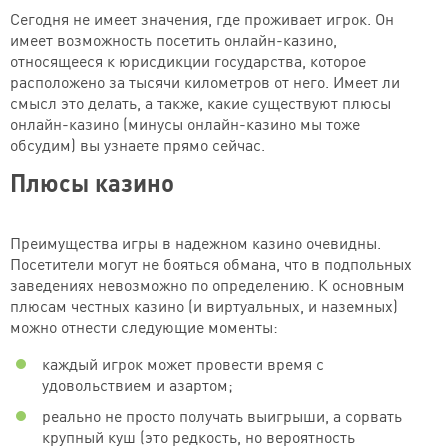
Сегодня не имеет значения, где проживает игрок. Он
имеет возможность посетить онлайн-казино,
относящееся к юрисдикции государства, которое
расположено за тысячи километров от него. Имеет ли
смысл это делать, а также, какие существуют плюсы
онлайн-казино (минусы онлайн-казино мы тоже
обсудим) вы узнаете прямо сейчас.
Плюсы казино
Преимущества игры в надежном казино очевидны.
Посетители могут не бояться обмана, что в подпольных
заведениях невозможно по определению. К основным
плюсам честных казино (и виртуальных, и наземных)
можно отнести следующие моменты:
каждый игрок может провести время с
удовольствием и азартом;
реально не просто получать выигрыши, а сорвать
крупный куш (это редкость, но вероятность