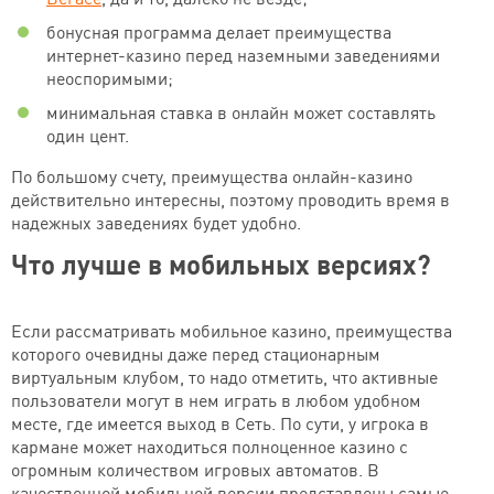
бонусная программа делает преимущества
интернет-казино перед наземными заведениями
неоспоримыми;
минимальная ставка в онлайн может составлять
один цент.
По большому счету, преимущества онлайн-казино
действительно интересны, поэтому проводить время в
надежных заведениях будет удобно.
Что лучше в мобильных версиях?
Если рассматривать мобильное казино, преимущества
которого очевидны даже перед стационарным
виртуальным клубом, то надо отметить, что активные
пользователи могут в нем играть в любом удобном
месте, где имеется выход в Сеть. По сути, у игрока в
кармане может находиться полноценное казино с
огромным количеством игровых автоматов. В
качественной мобильной версии представлены самые