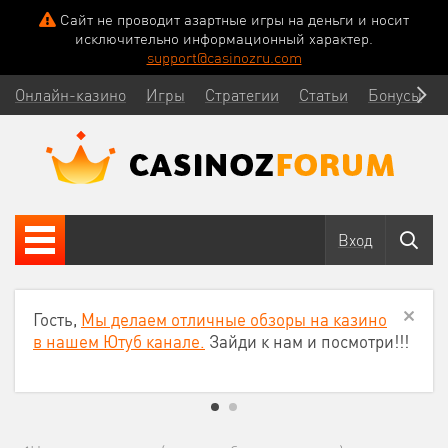
Сайт не проводит азартные игры на деньги и носит
исключительно информационный характер.
support@casinozru.com
Онлайн-казино
Игры
Стратегии
Статьи
Бонусы
Вход
Гость,
Мы делаем отличные обзоры на казино
в нашем Ютуб канале.
Зайди к нам и посмотри!!!