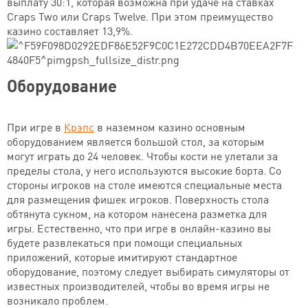
выплату 30:1, которая возможна при удаче на ставках
Craps Two или Craps Twelve. При этом преимущество
казино составляет 13,9%.
Оборудование
При игре в
Крэпс
в наземном казино основным
оборудованием является большой стол, за которым
могут играть до 24 человек. Чтобы кости не улетали за
пределы стола, у него используются высокие борта. Со
стороны игроков на столе имеются специальные места
для размещения фишек игроков. Поверхность стола
обтянута сукном, на котором нанесена разметка для
игры. Естественно, что при игре в онлайн-казино вы
будете развлекаться при помощи специальных
приложений, которые имитируют стандартное
оборудование, поэтому следует выбирать симуляторы от
известных производителей, чтобы во время игры не
возникало проблем.