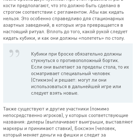
кости предполагают, что это должно быть сделано в
строгом соответствии с регламентом. Абы как кидать
нельзя. Это особенно справедливо для стационарных
азартных заведений, в которых игра превращается в
настоящий ритуал. Вплоть до того, какой рукой следует
кидать кубики, и как они должны «полететь» по столу.
Кубики при броске обязательно должны
стукнуться о противоположный бортик.
Если они вылетают за пределы стола, то их
осматривает специальный человек
(Стикмэн) и решает: могут ли они
использоваться в дальнейшей игре или
следует взять новые.
Также существуют и другие участники (помимо
непосредственно игроков), у которых соответствующие
названия: дилеры (выплачивают выигрыши, выставляют
маркеры и принимают ставки), Боксмэн (человек,
который меняет деньги на фишки и следит за