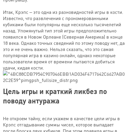
Итак, Крэпс – это одна из разновидностей игры в кости.
Известно, что развлечения с прономерованными
кубиками были популярны еще несколько тысячелетий
назад. Упомянутый тип этой игры предположительно
появился в Новом Орлеане (Северная Америка) в конце
18 века. Однако точных сведений по этому поводу нет, да
это и не очень важно. Нельзя сказать, что это самая
популярная игра в казино онлайн, однако некоторые
пользователи время от времени пытаются добиться
удачи, кидая кости.
Цель игры и краткий ликбез по
поводу антуража
Не откроем тайну, если укажем в качестве цели игры в
Крэпс отгадывание суммы чисел, которое выпадает
после броска двух кубиков. При этом правила игры в