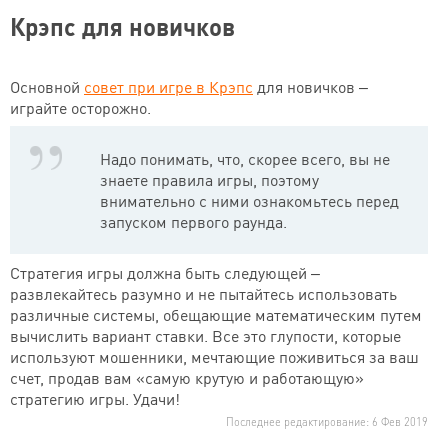
Крэпс для новичков
Основной
совет при игре в Крэпс
для новичков –
играйте осторожно.
Надо понимать, что, скорее всего, вы не
знаете правила игры, поэтому
внимательно с ними ознакомьтесь перед
запуском первого раунда.
Стратегия игры должна быть следующей –
развлекайтесь разумно и не пытайтесь использовать
различные системы, обещающие математическим путем
вычислить вариант ставки. Все это глупости, которые
используют мошенники, мечтающие поживиться за ваш
счет, продав вам «самую крутую и работающую»
стратегию игры. Удачи!
Последнее редактирование:
6 Фев 2019