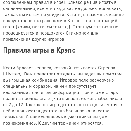
соблюдением правил в игре). Однако решив играть в
онлайн-казино, все эти люди вас не должны волновать,
так как вы их там не увидите. Кстати, в наземных казино
вокруг столов с играющими в Крэпс стоит настоящий
гвалт (крики, визги, смех и т.д.). Этот шум специально
провоцируется и поощряется Стикмэном для
привлечения других игроков.
Правила игры в Крэпс
Кости бросает человек, который называется Стрелок
(Шуттер). Вам предстоит отгадать: выпадет ли при этом
выигрышная комбинация. Игровое поле расчерчено
специальным образом, на нем присутствует
необходимая для игры информация. При игре в Craps
правила предполагают, что выпасть может любое число
от 2 до 12. Так как эта игра достаточно специфическая, в
ней используется достаточно большое количество
терминов. С наименованиями участников вы уже
познакомились. К другим терминам относятся: