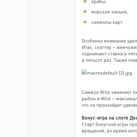
крабы;
морские коньки;
символы карт.
Особенно внимание удел
Итак, скаттер – жемчужи
поднимают ставки в пять
в пятьсот раз. Также поя
Символ Wild заменяет лю
рыбки и Wild – максима
что не произойдет удвое
Бонус-игра на слоте Д
Старт бонусной игры про
вращений, во время кото