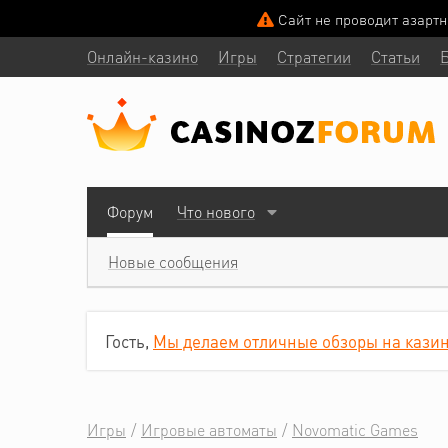
Сайт не проводит азарт
Онлайн-казино
Игры
Стратегии
Статьи
Форум
Что нового
Новые сообщения
Гость,
Мы делаем отличные обзоры на казин
Игры
Игровые автоматы
Novomatic Games