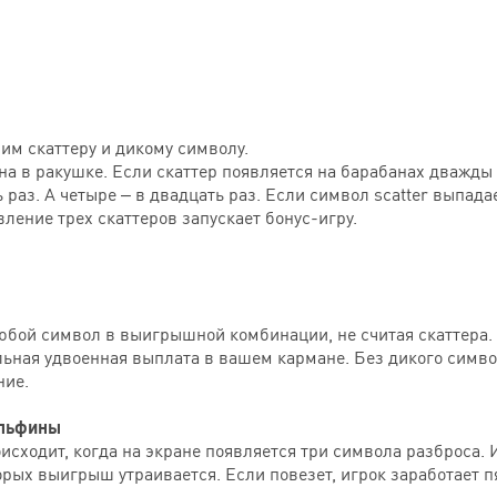
им скаттеру и дикому символу.
на в ракушке. Если скаттер появляется на барабанах дважды
 раз. А четыре – в двадцать раз. Если символ scatter выпада
вление трех скаттеров запускает бонус-игру.
бой символ в выигрышной комбинации, не считая скаттера. 
льная удвоенная выплата в вашем кармане. Без дикого симво
ние.
ельфины
исходит, когда на экране появляется три символа разброса.
рых выигрыш утраивается. Если повезет, игрок заработает п