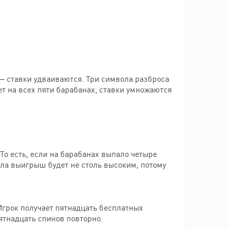
 – ставки удваиваются. Три символа разброса
ет на всех пяти барабанах, ставки умножаются
То есть, если на барабанах выпало четыре
ла выигрыш будет не столь высоким, потому
 Игрок получает пятнадцать бесплатных
ятнадцать спинов повторно.