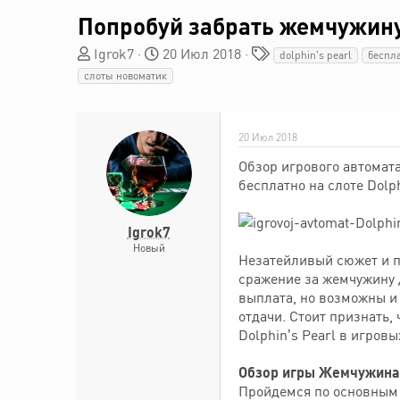
Попробуй забрать жемчужин
А
Д
Т
Igrok7
20 Июл 2018
dolphin’s pearl
беспл
в
а
е
слоты новоматик
т
т
г
о
а
и
р
н
20 Июл 2018
т
а
е
ч
Обзор игрового автомат
м
а
бесплатно на слоте Dolp
ы
л
а
Igrok7
Новый
Незатейливый сюжет и п
сражение за жемчужину 
выплата, но возможны и 
отдачи. Стоит признать,
Dolphin’s Pearl в игров
Обзор игры Жемчужина
Пройдемся по основным 