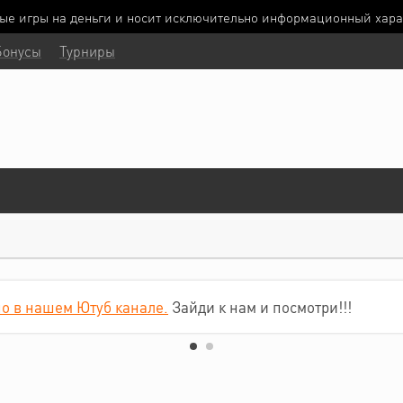
ные игры на деньги и носит исключительно информационный хара
Бонусы
Турниры
о в нашем Ютуб канале.
Зайди к нам и посмотри!!!