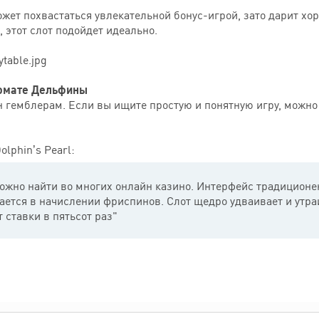
жет похвастаться увлекательной бонус-игрой, зато дарит х
 этот слот подойдет идеально.
томате Дельфины
н гемблерам. Если вы ищите простую и понятную игру, можно
olphin’s Pearl:
можно найти во многих онлайн казино. Интерфейс традиционе
ается в начислении фриспинов. Слот щедро удваивает и утра
 ставки в пятьсот раз"