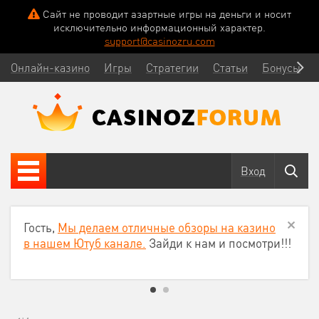
Сайт не проводит азартные игры на деньги и носит
исключительно информационный характер.
support@casinozru.com
Онлайн-казино
Игры
Стратегии
Статьи
Бонусы
Вход
Гость,
Мы делаем отличные обзоры на казино
в нашем Ютуб канале.
Зайди к нам и посмотри!!!