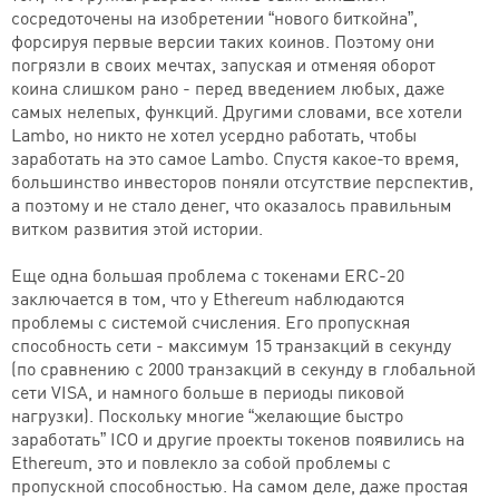
сосредоточены на изобретении “нового биткойна”,
форсируя первые версии таких коинов. Поэтому они
погрязли в своих мечтах, запуская и отменяя оборот
коина слишком рано - перед введением любых, даже
самых нелепых, функций. Другими словами, все хотели
Lambo, но никто не хотел усердно работать, чтобы
заработать на это самое Lambo. Спустя какое-то время,
большинство инвесторов поняли отсутствие перспектив,
а поэтому и не стало денег, что оказалось правильным
витком развития этой истории.
Еще одна большая проблема с токенами ERC-20
заключается в том, что у Ethereum наблюдаются
проблемы с системой счисления. Его пропускная
способность сети - максимум 15 транзакций в секунду
(по сравнению с 2000 транзакций в секунду в глобальной
сети VISA, и намного больше в периоды пиковой
нагрузки). Поскольку многие “желающие быстро
заработать” ICO и другие проекты токенов появились на
Ethereum, это и повлекло за собой проблемы с
пропускной способностью. На самом деле, даже простая