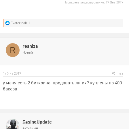
Последнее редактирование:
19 Янв 2019
Р
EkaterinaKH
е
а
к
ц
и
resniza
R
и
Новый
:
19 Янв 2019
#2
у меня есть 2 биткоина. продавать ли их? куплены по 400
баксов
CasinoUpdate
Активный