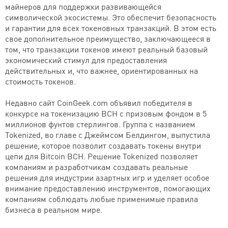
майнеров для поддержки развивающейся
символической экосистемы. Это обеспечит безопасность
и гарантии для всех токеновных транзакций. В этом есть
свое дополнительное преимущество, заключающееся в
том, что транзакции токенов имеют реальный базовый
экономический стимул для предоставления
действительных и, что важнее, ориентированных на
стоимость токенов.
Недавно сайт CoinGeek.com объявил победителя в
конкурсе на токенизацию BCH с призовым фондом в 5
миллионов фунтов стерлингов. Группа с названием
Tokenized, во главе с Джеймсом Белдингом, выпустила
решение, которое позволит создавать токены внутри
цепи для Bitcoin BCH. Решение Tokenized позволяет
компаниям и разработчикам создавать реальные
решения для индустрии азартных игр и уделяет особое
внимание предоставлению инструментов, помогающих
компаниям соблюдать любые применимые правила
бизнеса в реальном мире.