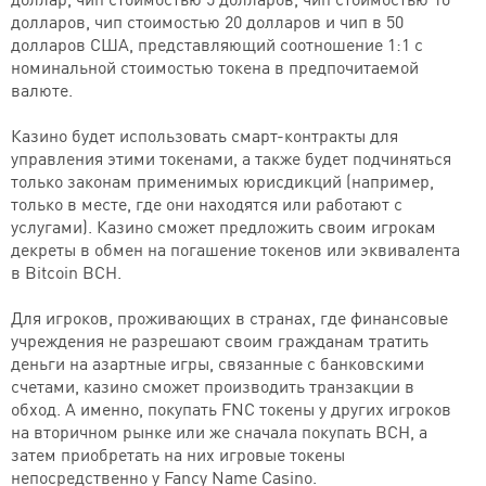
долларов, чип стоимостью 20 долларов и чип в 50
долларов США, представляющий соотношение 1:1 с
номинальной стоимостью токена в предпочитаемой
валюте.
Казино будет использовать смарт-контракты для
управления этими токенами, а также будет подчиняться
только законам применимых юрисдикций (например,
только в месте, где они находятся или работают с
услугами). Казино сможет предложить своим игрокам
декреты в обмен на погашение токенов или эквивалента
в Bitcoin BCH.
Для игроков, проживающих в странах, где финансовые
учреждения не разрешают своим гражданам тратить
деньги на азартные игры, связанные с банковскими
счетами, казино сможет производить транзакции в
обход. А именно, покупать FNC токены у других игроков
на вторичном рынке или же сначала покупать BCH, а
затем приобретать на них игровые токены
непосредственно у Fancy Name Casino.