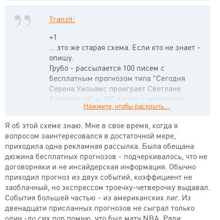
Tranzit:
+1
... это же старая схема. Если кто не знает -
опишу.
Грубо - рассылается 100 писем с
бесплатным прогнозом типа "Сегодня
Серена Уильямс проиграет Светлане
Кузнецовой" и 100 писем с прогнозом
Нажмите, чтобы раскрыть...
"Сегодня Серена Уильямс выиграет у
Светлане Кузнецовой". Один из двух
Я об этой схеме знаю. Мне в свое время, когда я
вариантов всяко сбудется, и 100 человек -
вопросом заинтересовался в достаточной мере,
на крючке. Идет вторая рассылка - по 50
приходила одна рекламная рассылка. Была обещана
человек уже, и половина из них - убедится
дюжина бесплатных прогнозов - подчеркивалось, что не
в том, что прогнозы сбываются. Идет
договорняки и не инсайдерская информация. Обычно
третья рассылка - по 25 человек, и те, кто
приходил прогноз из двух событий, коэффициент не
попал в выигрышную 25-ку - свято
заоблачный, но экспрессом троечку-четверочку выдавал.
уверены в том, что нашли золотую жилу.
События большей частью - из американских лиг. Из
Четвертая рассылка идет уже за деньги, и
двенадцати присланных прогнозов не сыграл только
там в принципе неважно что писать, ведь
один -до сих пор помню, что был матч NBA. Ради