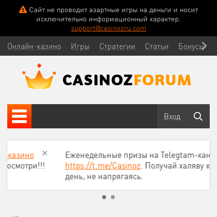
Сайт не проводит азартные игры на деньги и носит
исключительно информационный характер.
support@casinozru.com
Онлайн-казино
Игры
Стратегии
Статьи
Бонусы
Вход
Еженедельные призы на Telegtam-канале
https://t.me/Casinoz
. Получай халяву каждый
день, не напрягаясь.