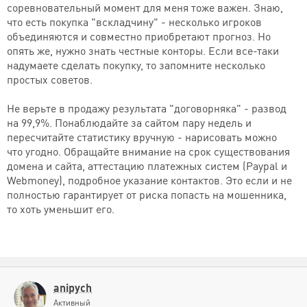
соревновательный момент для меня тоже важен. Знаю,
что есть покупка "вскладчину" - несколько игроков
объединяются и совместно приобретают прогноз. Но
опять же, нужно знать честные конторы. Если все-таки
надумаете сделать покупку, то запомните несколько
простых советов.
Не верьте в продажу результата "договорняка" - развод
на 99,9%. Понаблюдайте за сайтом пару недель и
пересчитайте статистику вручную - нарисовать можно
что угодно. Обращайте внимание на срок существования
домена и сайта, аттестацию платежных систем (Paypal и
Webmoney), подробное указание контактов. Это если и не
полностью гарантирует от риска попасть на мошенника,
то хоть уменьшит его.
anipych
Активный