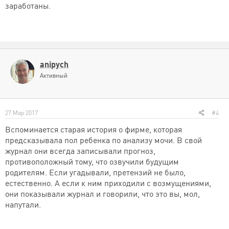
заработаны.
anipych
Активный
27 Мар 2017
#4
Вспоминается старая история о фирме, которая
предсказывала пол ребенка по анализу мочи. В свой
журнал они всегда записывали прогноз,
противоположный тому, что озвучили будущим
родителям. Если угадывали, претензий не было,
естественно. А если к ним приходили с возмущениями,
они показывали журнал и говорили, что это вы, мол,
напутали.