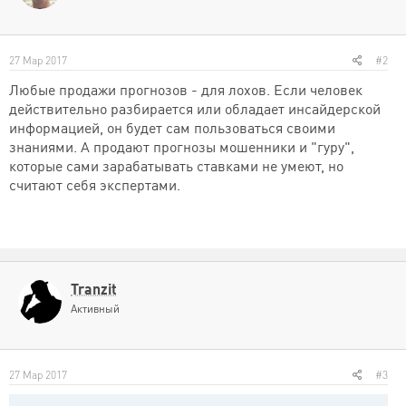
27 Мар 2017
#2
Любые продажи прогнозов - для лохов. Если человек
действительно разбирается или обладает инсайдерской
информацией, он будет сам пользоваться своими
знаниями. А продают прогнозы мошенники и "гуру",
которые сами зарабатывать ставками не умеют, но
считают себя экспертами.
Tranzit
Активный
27 Мар 2017
#3