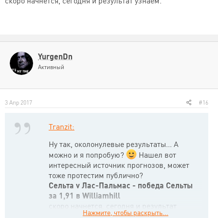
скоро начнется, сегодня и результат узнаем.
YurgenDn
Активный
3 Апр 2017
#16
Tranzit:
Ну так, околонулевые результаты... А
можно и я попробую?
Нашел вот
интересный источник прогнозов, может
тоже протестим публично?
Сельта v Лас-Пальмас - победа Сельты
за 1,91 в Williamhill
скоро начнется, сегодня и результат
Нажмите, чтобы раскрыть...
узнаем.