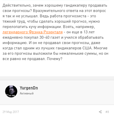
Действительно, зачем хорошему гандикаперу продавать
свои прогнозы? Вразумительного ответа на этот вопрос
я так и не услышал. Ведь работа прогнозиста - это
тяжкий труд, чтобы сделать хороший прогноз, нужно
перелопатить кучу информации. Взять, например,
легендарного Фрэнка Розенталя
- он еще в 13 лет
ежедневно покупал 30-40 газет и учился обрабатывать
информацию. И он не продавал свои прогнозы, даже
когда стал одним из лучших гандикаперов США. Многие
за его прогнозы выложили бы немаленькие суммы, но он
все равно не продавал. Почему?
YurgenDn
Активный
29 Мар 2017
#8