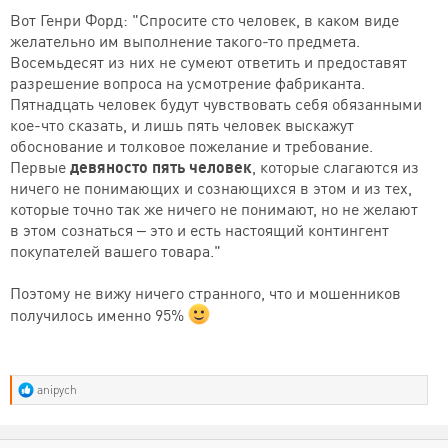
Вот Генри Форд: "Спросите сто человек, в каком виде
желательно им выполнение такого-то предмета.
Восемьдесят из них не сумеют ответить и предоставят
разрешение вопроса на усмотрение фабриканта.
Пятнадцать человек будут чувствовать себя обязанными
кое-что сказать, и лишь пять человек выскажут
обоснование и толковое пожелание и требование.
Первые
девяносто пять человек
, которые слагаются из
ничего не понимающих и сознающихся в этом и из тех,
которые точно так же ничего не понимают, но не желают
в этом сознаться – это и есть настоящий контингент
покупателей вашего товара."
Поэтому не вижу ничего странного, что и мошенников
получилось именно 95%
Р
anipych
е
а
к