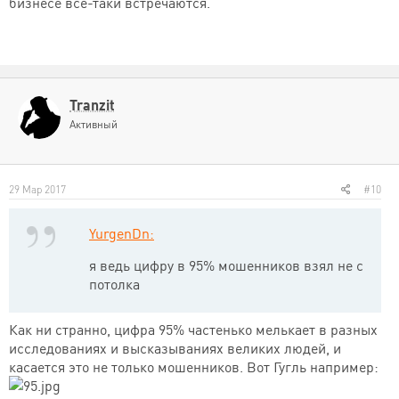
бизнесе все-таки встречаются.
Tranzit
Активный
29 Мар 2017
#10
YurgenDn:
я ведь цифру в 95% мошенников взял не с
потолка
Как ни странно, цифра 95% частенько мелькает в разных
исследованиях и высказываниях великих людей, и
касается это не только мошенников. Вот Гугль например: