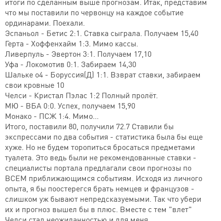
итоги по сделанным выше прогнозам. Итак, представим
что мы поставили по червонцу на каждое событие
ординарами. Поехали.
Эспаньол - Бетис 2:1. Ставка сыграла. Получаем 15,40
Герта - Хоффенхайм 1:3. Мимо кассы.
Ливерпуль - Эвертон 3:1. Получаем 17,10
Уфа - Локомотив 0:1. Забираем 14,30
Шальке о4 - Боруссия(Д) 1:1. Взврат ставки, забираем
свои кровные 10
Челси - Кристал Пэлас 1:2 Полный пролёт.
МЮ - ВБА 0:0. Успех, получаем 15,90
Монако - ПСЖ 1:4. Мимо...
Итого, поставили 80, получили 72.7 Ставили бы
экспрессами по два события - статистика была бы еще
хуже. Но не будем торопиться бросаться предметами
туалета. Это ведь были не рекомендованные ставки -
специалисты портала предлагали свои прогнозы по
ВСЕМ приближающимся событиям. Исходя из личного
опыта, я бы поостерегся брать немцев и французов -
слишком уж бывают непредсказуемыми. Так что убери
их и прогноз вышел бы в плюс. Вместе с тем "влет"
Челси стал неожиданностью и для меня.