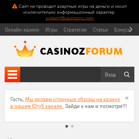
Сайт не проводит азартные игры на деньги и носит
исключительно информационный характер.
support@casinozru.com
Онлайн-казино
Игры
Стратегии
Статьи
Бонусы
Вход
Гость,
Мы делаем отличные обзоры на казино
в нашем Ютуб канале.
Зайди к нам и посмотри!!!