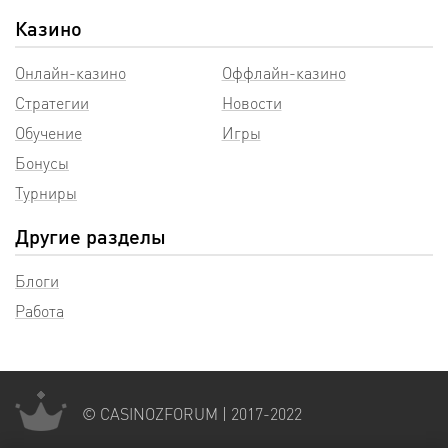
Казино
Онлайн-казино
Оффлайн-казино
Стратегии
Новости
Обучение
Игры
Бонусы
Турниры
Другие разделы
Блоги
Работа
© CASINOZFORUM | 2017-2022