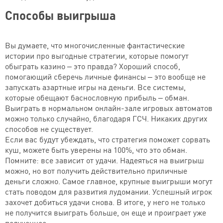
Способы выигрыша
Вы думаете, что многочисленные фантастические
истории про выгодные стратегии, которые помогут
обыграть казино – это правда? Хороший способ,
помогающий сберечь личные финансы – это вообще не
запускать азартные игры на деньги. Все системы,
которые обещают баснословную прибыль – обман.
Выиграть в нормальном онлайн-зале игровых автоматов
можно только случайно, благодаря ГСЧ. Никаких других
способов не существует.
Если вас будут убеждать, что стратегия поможет сорвать
куш, можете быть уверены на 100%, что это обман.
Помните: все зависит от удачи. Надеяться на выигрыш
можно, но вот получить действительно приличные
деньги сложно. Самое главное, крупные выигрыши могут
стать поводом для развития лудомании. Успешный игрок
захочет добиться удачи снова. В итоге, у него не только
не получится выиграть больше, он еще и проиграет уже
полученное.