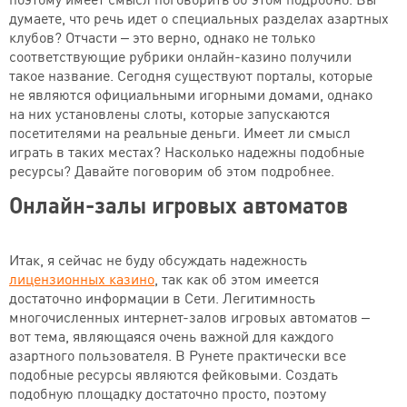
думаете, что речь идет о специальных разделах азартных
клубов? Отчасти – это верно, однако не только
соответствующие рубрики онлайн-казино получили
такое название. Сегодня существуют порталы, которые
не являются официальными игорными домами, однако
на них установлены слоты, которые запускаются
посетителями на реальные деньги. Имеет ли смысл
играть в таких местах? Насколько надежны подобные
ресурсы? Давайте поговорим об этом подробнее.
Онлайн-залы игровых автоматов
Итак, я сейчас не буду обсуждать надежность
лицензионных казино
, так как об этом имеется
достаточно информации в Сети. Легитимность
многочисленных интернет-залов игровых автоматов –
вот тема, являющаяся очень важной для каждого
азартного пользователя. В Рунете практически все
подобные ресурсы являются фейковыми. Создать
подобную площадку достаточно просто, поэтому