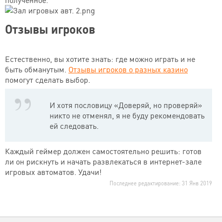
Отзывы игроков
Естественно, вы хотите знать: где можно играть и не
быть обманутым.
Отзывы игроков о разных казино
помогут сделать выбор.
И хотя пословицу «Доверяй, но проверяй»
никто не отменял, я не буду рекомендовать
ей следовать.
Каждый геймер должен самостоятельно решить: готов
ли он рискнуть и начать развлекаться в интернет-зале
игровых автоматов. Удачи!
Последнее редактирование:
31 Янв 2019