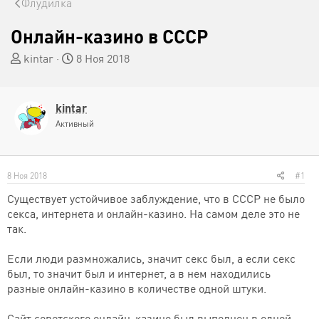
Флудилка
Онлайн-казино в СССР
А
Д
kintar
8 Ноя 2018
в
а
т
т
о
а
kintar
р
н
Активный
т
а
е
ч
м
а
ы
л
8 Ноя 2018
#1
а
Существует устойчивое заблуждение, что в СССР не было
секса, интернета и онлайн-казино. На самом деле это не
так.
Если люди размножались, значит секс был, а если секс
был, то значит был и интернет, а в нем находились
разные онлайн-казино в количестве одной штуки.
Сайт советского онлайн-казино был выполнен в одной