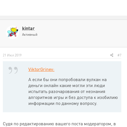
kintar
Активный
21 Июл 2019
#7
ViktorGrinev:
А если бы они попробовали вулкан на
деньги онлайн какие могли эти люди
испытать разочарования от незнания
алгоритмов игры и без доступа к изобилию
информации по данному вопросу.
Судя по редактированию вашего поста модератором, в