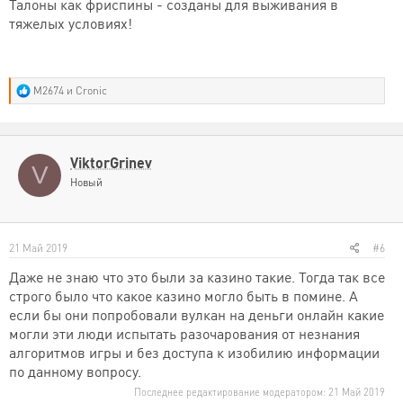
Талоны как фриспины - созданы для выживания в
тяжелых условиях!
Р
M2674
и
Cronic
е
а
к
ц
и
ViktorGrinev
V
и
Новый
:
21 Май 2019
#6
Даже не знаю что это были за казино такие. Тогда так все
строго было что какое казино могло быть в помине. А
если бы они попробовали вулкан на деньги онлайн какие
могли эти люди испытать разочарования от незнания
алгоритмов игры и без доступа к изобилию информации
по данному вопросу.
Последнее редактирование модератором:
21 Май 2019