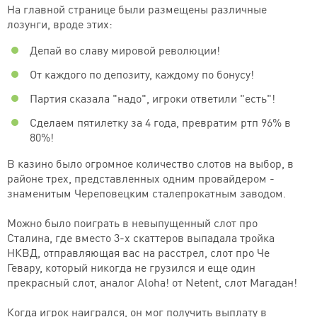
На главной странице были размещены различные
лозунги, вроде этих:
Депай во славу мировой революции!
От каждого по депозиту, каждому по бонусу!
Партия сказала "надо", игроки ответили "есть"!
Сделаем пятилетку за 4 года, превратим ртп 96% в
80%!
В казино было огромное количество слотов на выбор, в
районе трех, представленных одним провайдером -
знаменитым Череповецким сталепрокатным заводом.
Можно было поиграть в невыпущенный слот про
Сталина, где вместо 3-х скаттеров выпадала тройка
НКВД, отправляющая вас на расстрел, слот про Че
Гевару, который никогда не грузился и еще один
прекрасный слот, аналог Aloha! от Netent, слот Магадан!
Когда игрок наигрался, он мог получить выплату в