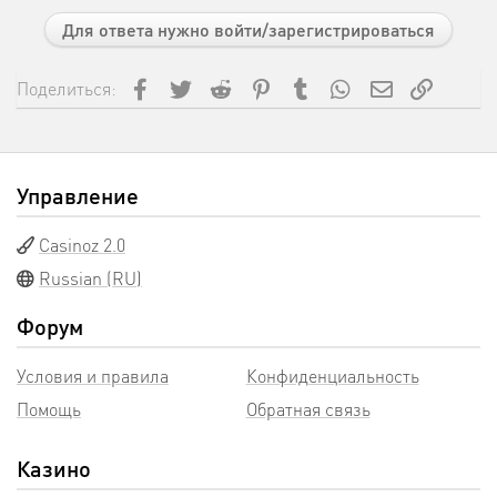
Для ответа нужно войти/зарегистрироваться
Facebook
Twitter
Reddit
Pinterest
Tumblr
WhatsApp
Электронная
Ссылка
Поделиться:
Управление
Casinoz 2.0
Russian (RU)
Форум
Условия и правила
Конфиденциальность
Помощь
Обратная связь
Казино