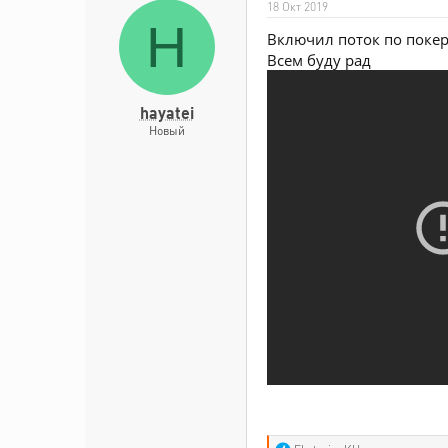
и
18 Окт 2019
и
H
:
Включил поток по покер
Всем буду рад
hayatei
Новый