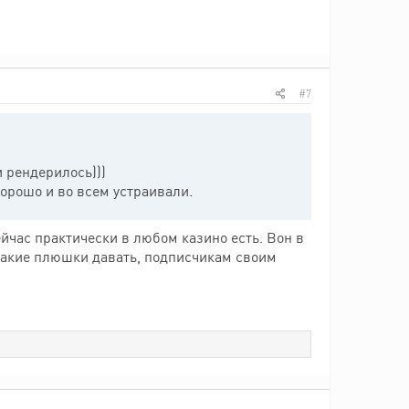
#7
и рендерилось)))
 хорошо и во всем устраивали.
йчас практически в любом казино есть. Вон в
т какие плюшки давать, подписчикам своим