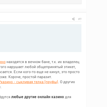
#9
ино
находятся в вечном бане, т.к. их владелец
этого нарушает любой общепринятый этикет,
сается. Если кого-то еще не кинул, это просто
зже. Короче, простой паразит.
казино - сыкливая телка (пруфы)
. О других
.
айдутся
любые другие онлайн казино
для