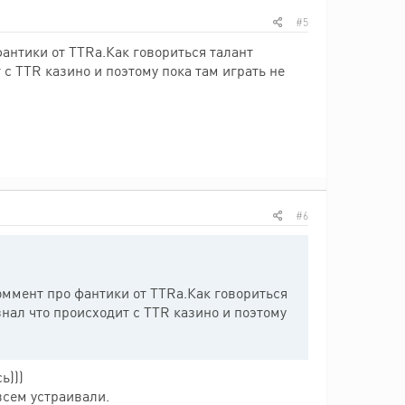
#5
фантики от TTRа.Как говориться талант
с TTR казино и поэтому пока там играть не
#6
оммент про фантики от TTRа.Как говориться
нал что происходит с TTR казино и поэтому
ь)))
 всем устраивали.