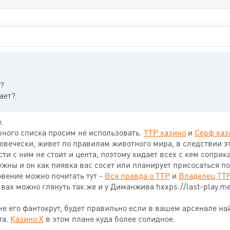
?
ает?
.
рного списка просим не использовать.
ТТР казино
и
Серф каз
ловечески, живет по правилам животного мира, в следствии 
ти с ним не стоит и цента, поэтому кидает всех с кем соприка
ужны и он как пиявка вас сосет или планирует присосаться по
вение можно почитать тут -
Вся правда о ТТР
и
Владелец ТТР
вах можно глянуть так же и у Диманжива hxxps://last-play.me
не его фантокрут, будет правильно если в вашем арсенале н
та.
Казино Х
в этом плане куда более солидное.