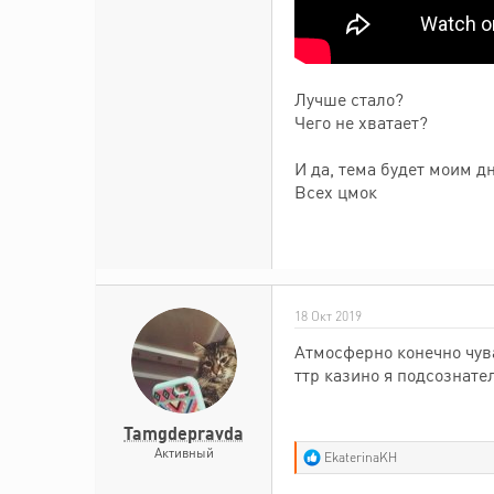
Лучше стало?
Чего не хватает?
И да, тема будет моим д
Всех цмок
18 Окт 2019
Атмосферно конечно чува
ттр казино я подсознате
Tamgdepravda
Активный
Р
EkaterinaKH
е
а