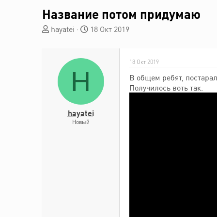
Название потом придумаю
А
Д
hayatei
18 Окт 2019
в
а
т
т
о
а
18 Окт 2019
р
н
H
т
а
В общем ребят, постарал
е
ч
Получилось воть так.
м
а
ы
л
hayatei
а
Новый