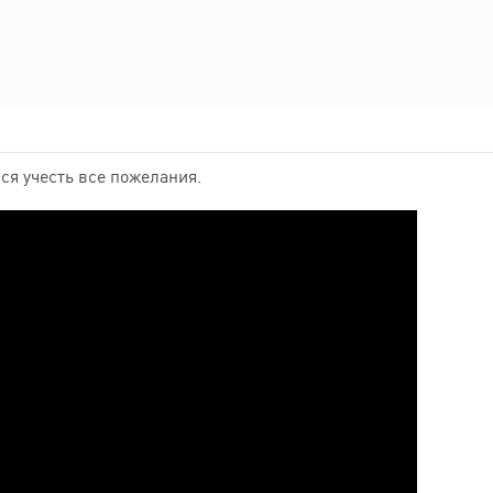
ся учесть все пожелания.