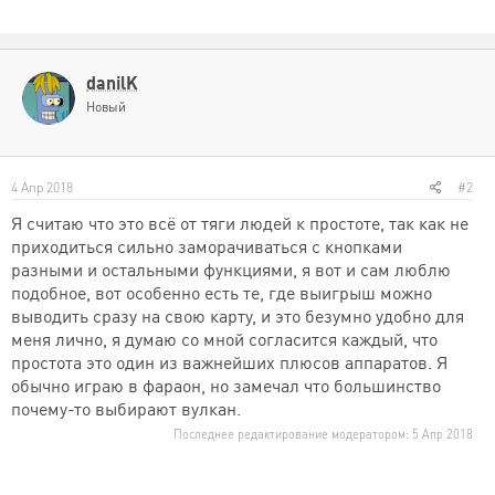
danilK
Новый
4 Апр 2018
#2
Я считаю что это всё от тяги людей к простоте, так как не
приходиться сильно заморачиваться с кнопками
разными и остальными функциями, я вот и сам люблю
подобное, вот особенно есть те, где выигрыш можно
выводить сразу на свою карту, и это безумно удобно для
меня лично, я думаю со мной согласится каждый, что
простота это один из важнейших плюсов аппаратов. Я
обычно играю в фараон, но замечал что большинство
почему-то выбирают вулкан.
Последнее редактирование модератором:
5 Апр 2018