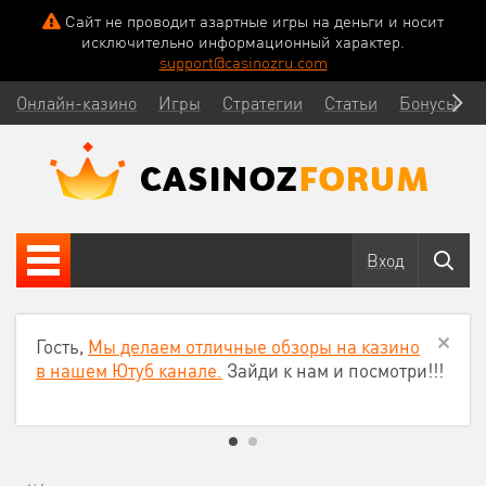
Сайт не проводит азартные игры на деньги и носит
исключительно информационный характер.
support@casinozru.com
Онлайн-казино
Игры
Стратегии
Статьи
Бонусы
Вход
Гость,
Мы делаем отличные обзоры на казино
в нашем Ютуб канале.
Зайди к нам и посмотри!!!