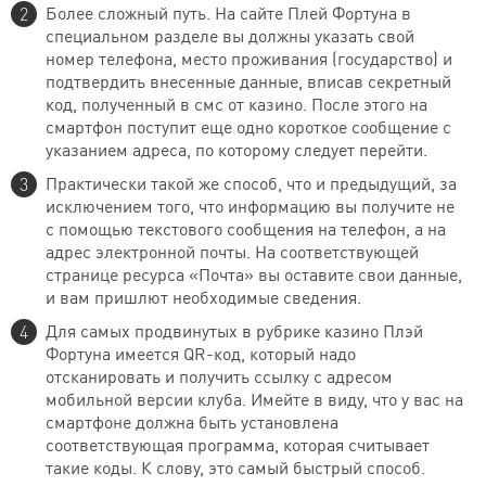
Более сложный путь. На сайте Плей Фортуна в
специальном разделе вы должны указать свой
номер телефона, место проживания (государство) и
подтвердить внесенные данные, вписав секретный
код, полученный в смс от казино. После этого на
смартфон поступит еще одно короткое сообщение с
указанием адреса, по которому следует перейти.
Практически такой же способ, что и предыдущий, за
исключением того, что информацию вы получите не
с помощью текстового сообщения на телефон, а на
адрес электронной почты. На соответствующей
странице ресурса «Почта» вы оставите свои данные,
и вам пришлют необходимые сведения.
Для самых продвинутых в рубрике казино Плэй
Фортуна имеется QR-код, который надо
отсканировать и получить ссылку с адресом
мобильной версии клуба. Имейте в виду, что у вас на
смартфоне должна быть установлена
соответствующая программа, которая считывает
такие коды. К слову, это самый быстрый способ.