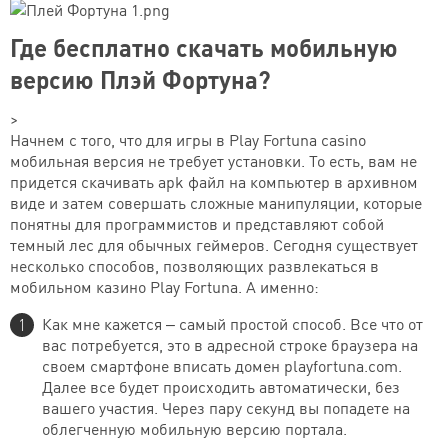
Где бесплатно скачать мобильную
версию Плэй Фортуна?
>
Начнем с того, что для игры в Play Fortuna casino
мобильная версия не требует установки. То есть, вам не
придется скачивать apk файл на компьютер в архивном
виде и затем совершать сложные манипуляции, которые
понятны для программистов и представляют собой
темный лес для обычных геймеров. Сегодня существует
несколько способов, позволяющих развлекаться в
мобильном казино Play Fortuna. А именно:
Как мне кажется – самый простой способ. Все что от
вас потребуется, это в адресной строке браузера на
своем смартфоне вписать домен playfortuna.com.
Далее все будет происходить автоматически, без
вашего участия. Через пару секунд вы попадете на
облегченную мобильную версию портала.