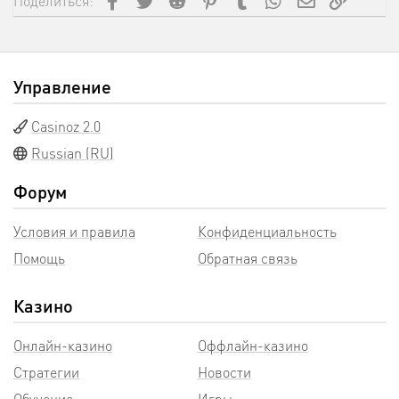
Поделиться:
Управление
Casinoz 2.0
Russian (RU)
Форум
Условия и правила
Конфиденциальность
Помощь
Обратная связь
Казино
Онлайн-казино
Оффлайн-казино
Стратегии
Новости
Обучение
Игры