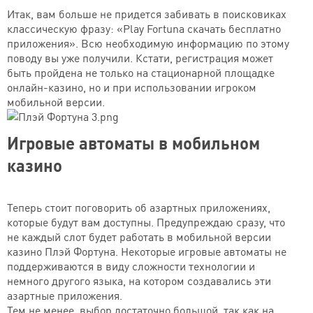
Итак, вам больше не придется забивать в поисковиках
классическую фразу: «Play Fortuna скачать бесплатно
приложения». Всю необходимую информацию по этому
поводу вы уже получили. Кстати, регистрация может
быть пройдена не только на стационарной площадке
онлайн-казино, но и при использовании игроком
мобильной версии.
Игровые автоматы в мобильном
казино
Теперь стоит поговорить об азартных приложениях,
которые будут вам доступны. Предупреждаю сразу, что
не каждый слот будет работать в мобильной версии
казино Плэй Фортуна. Некоторые игровые автоматы не
поддерживаются в виду сложности технологии и
немного другого языка, на котором создавались эти
азартные приложения.
Тем не менее, выбор достаточно большой, так как на