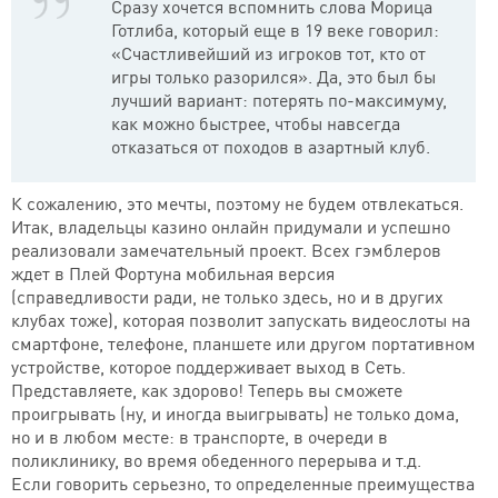
Сразу хочется вспомнить слова Морица
Готлиба, который еще в 19 веке говорил:
«Счастливейший из игроков тот, кто от
игры только разорился». Да, это был бы
лучший вариант: потерять по-максимуму,
как можно быстрее, чтобы навсегда
отказаться от походов в азартный клуб.
К сожалению, это мечты, поэтому не будем отвлекаться.
Итак, владельцы казино онлайн придумали и успешно
реализовали замечательный проект. Всех гэмблеров
ждет в Плей Фортуна мобильная версия
(справедливости ради, не только здесь, но и в других
клубах тоже), которая позволит запускать видеослоты на
смартфоне, телефоне, планшете или другом портативном
устройстве, которое поддерживает выход в Сеть.
Представляете, как здорово! Теперь вы сможете
проигрывать (ну, и иногда выигрывать) не только дома,
но и в любом месте: в транспорте, в очереди в
поликлинику, во время обеденного перерыва и т.д.
Если говорить серьезно, то определенные преимущества