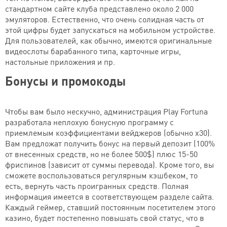
стандартном сайте клуба представлено около 2 000
эмуляторов. Естественно, что очень солидная часть от
этой цифры будет запускаться на мобильном устройстве.
Для пользователей, как обычно, имеются оригинальные
видеослоты барабанного типа, карточные игры,
настольные приложения и пр.
Бонусы и промокоды
Чтобы вам было нескучно, администрация Play Fortuna
разработала неплохую бонусную программу с
приемлемым коэффициентами вейджеров (обычно х30).
Вам предложат получить бонус на первый депозит (100%
от внесенных средств, но не более 500$) плюс 15-50
фриспинов (зависит от суммы перевода). Кроме того, вы
сможете воспользоваться регулярным кэшбеком, то
есть, вернуть часть проигранных средств. Полная
информация имеется в соответствующем разделе сайта.
Каждый геймер, ставший постоянным посетителем этого
казино, будет постепенно повышать свой статус, что в