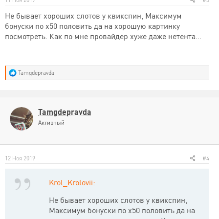
Не бывает хороших слотов у квикспин, Максимум
бонуски по х50 половить да на хорошую картинку
посмотреть. Как по мне провайдер хуже даже нетента...
Р
Tamgdepravda
е
а
к
ц
и
Tamgdepravda
и
Активный
:
12 Ноя 2019
#4
Krol_Krolovii:
Не бывает хороших слотов у квикспин,
Максимум бонуски по х50 половить да на