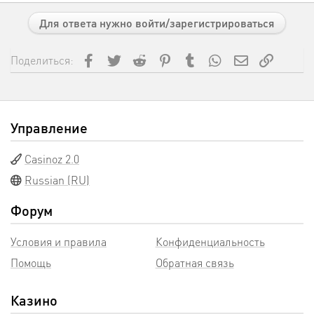
Для ответа нужно войти/зарегистрироваться
Facebook
Twitter
Reddit
Pinterest
Tumblr
WhatsApp
Электронная
Ссылка
Поделиться:
Управление
Casinoz 2.0
Russian (RU)
Форум
Условия и правила
Конфиденциальность
Помощь
Обратная связь
Казино