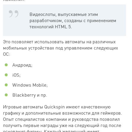
Видеослоты, выпускаемые этим
разработчиком, созданы с применением
технологий HTML 5.
Это позволяет использовать автоматы на различных
мобильных устройствах под управлением следующих
ОС:
Андроид;
iOS;
Windows Mobile;
Blackberry и пр.
Игровые автоматы Quickspin имеют качественную
графику и дополнительные возможности для геймеров.
Опыт специалистов компании и руководства позволил
получить первые награды уже на следующий год после
основания фирмы. Каждый желающий имеет