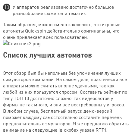
У аппаратов реализовано достаточно большое
разнообразие сюжетов и тематик.
Таким образом, можно смело заключить, что игровые
автоматы Quickspin действительно оригинальны, что
очень привлекает всех пользователей.
Список лучших автоматов
Этот обзор был бы неполным без упоминания лучших
симуляторов компании. На самом деле, практически все
аппараты можно считать вполне удачными, так как
любой из них пользуется спросом. Составить рейтинг по
типу ТОП 10 достаточно сложно, так видеослотов у
фирмы не так много, и они все востребованы у игроков.
В любом случае, бесплатный запуск демо-версий
поможет каждому самостоятельно составить перечень
предпочтительных эмуляторов. Я же предлагаю обратить
внимание на следующие (в скобах указан RTP):