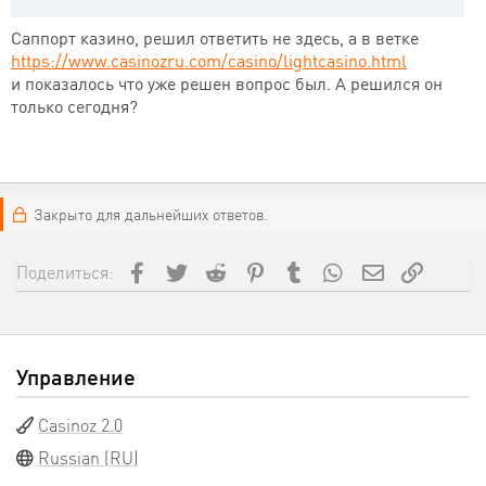
Саппорт казино, решил ответить не здесь, а в ветке
https://www.casinozru.com/casino/lightcasino.html
и показалось что уже решен вопрос был. А решился он
только сегодня?
Закрыто для дальнейших ответов.
Facebook
Twitter
Reddit
Pinterest
Tumblr
WhatsApp
Электронная
Ссылка
Поделиться:
Управление
Casinoz 2.0
Russian (RU)