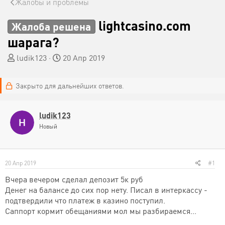
Жалобы и проблемы
lightcasino.com
Жалоба решена
шарага?
А
Д
ludik123
20 Апр 2019
в
а
т
т
Закрыто для дальнейших ответов.
о
а
р
н
т
а
ludik123
е
ч
м
а
Новый
ы
л
а
20 Апр 2019
#1
Вчера вечером сделал депозит 5к руб
Денег на балансе до сих пор нету. Писал в интеркассу -
подтвердили что платеж в казино поступил.
Саппорт кормит обещаниями мол мы разбираемся...