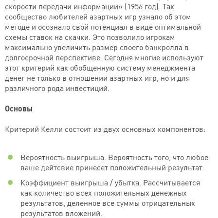
скорости передачи информации» (1956 год). Так
сообщество любителей азартных игр узнало об этом
методе и осознало свой потенциал в виде оптимальной
схемы ставок на скачки. Это позволило игрокам
максимально увеличить размер своего банкролла в
долгосрочной перспективе. Сегодня многие используют
этот критерий как обобщенную систему менеджмента
денег не только в отношении азартных игр, но и для
различного рода инвестиций.
Основы
Критерий Келли состоит из двух основных компонентов:
Вероятность выигрыша. Вероятность того, что любое
ваше дейтсвие принесет положительный результат.
Коэффициент выигрыша / убытка. Рассчитывается
как количество всех положительных денежных
результатов, деленное все суммы отрицательных
результатов вложений.