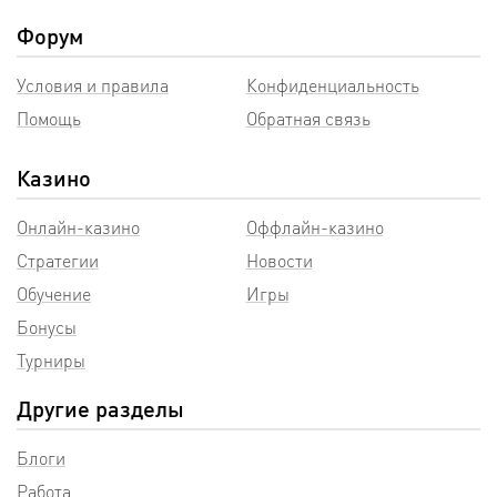
Форум
Условия и правила
Конфиденциальность
Помощь
Обратная связь
Казино
Онлайн-казино
Оффлайн-казино
Стратегии
Новости
Обучение
Игры
Бонусы
Турниры
Другие разделы
Блоги
Работа