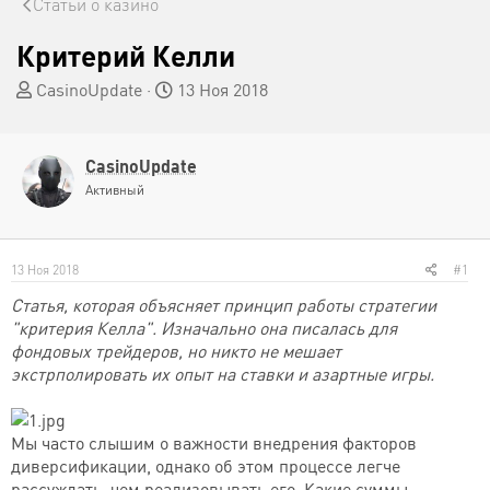
Статьи о казино
Критерий Келли
А
Д
CasinoUpdate
13 Ноя 2018
в
а
т
т
о
а
CasinoUpdate
р
н
Активный
т
а
е
ч
м
а
ы
л
13 Ноя 2018
#1
а
Статья, которая объясняет принцип работы стратегии
"критерия Келла". Изначально она писалась для
фондовых трейдеров, но никто не мешает
экстрполировать их опыт на ставки и азартные игры.
Мы часто слышим о важности внедрения факторов
диверсификации, однако об этом процессе легче
рассуждать, чем реализовывать его. Какие суммы