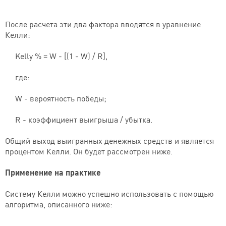
После расчета эти два фактора вводятся в уравнение
Келли:
Kelly % = W - [(1 - W) / R],
где:
W - вероятность победы;
R - коэффициент выигрыша / убытка.​
Общий выход выигранных денежных средств и является
процентом Келли. Он будет рассмотрен ниже.
Применение на практике
Систему Келли можно успешно использовать с помощью
алгоритма, описанного ниже: