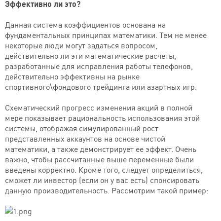
Эффективно ли это?
Данная система коэффициентов основана на
фундаментальных принципах математики. Тем не менее
некоторые люди могут задаться вопросом,
действительно ли эти математические расчеты,
разработанные для исправления работы телефонов,
действительно эффективны на рынке
спортивного\фондового трейдинга или азартных игр.
Схематический прогресс изменения акций в полной
мере показывает рациональность использования этой
системы, отображая симулированный рост
представленных аккаунтов на основе чистой
математики, а также демонстрирует ее эффект. Очень
важно, чтобы рассчитанные выше переменные были
введены корректно. Кроме того, следует определиться,
сможет ли инвестор (если он у вас есть) спонсировать
данную производительность. Рассмотрим такой пример: