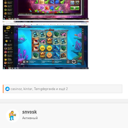
Р
casinoz
,
kintar
,
Tamgdepravda
и ещё 2
е
а
к
ц
и
snvosk
и
Активный
: