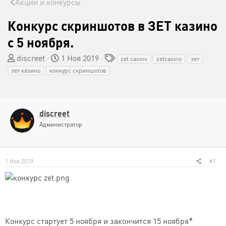
Акции и конкурсы
Конкурс скриншотов в ЗЕТ казино
с 5 ноября.
А
Д
Т
discreet
1 Ноя 2019
zet casino
zetcasino
зет
в
а
е
зет казино
конкурс скриншотов
т
т
г
о
а
и
р
н
т
а
discreet
е
ч
Администратор
м
а
ы
л
а
1 Ноя 2019
#1
*
Конкурс стартует 5 ноября и закончится 15 ноября