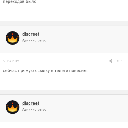
переходов было
discreet
Администратор
5 Ноя 2019
#15
сейчас прямую ссылку в телеге повесим.
discreet
Администратор