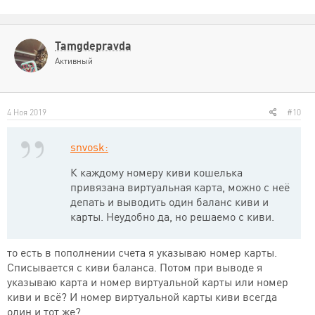
Tamgdepravda
Активный
4 Ноя 2019
#10
snvosk:
К каждому номеру киви кошелька
привязана виртуальная карта, можно с неё
депать и выводить один баланс киви и
карты. Неудобно да, но решаемо с киви.
то есть в пополнении счета я указываю номер карты.
Списывается с киви баланса. Потом при выводе я
указываю карта и номер виртуальной карты или номер
киви и всё? И номер виртуальной карты киви всегда
один и тот же?