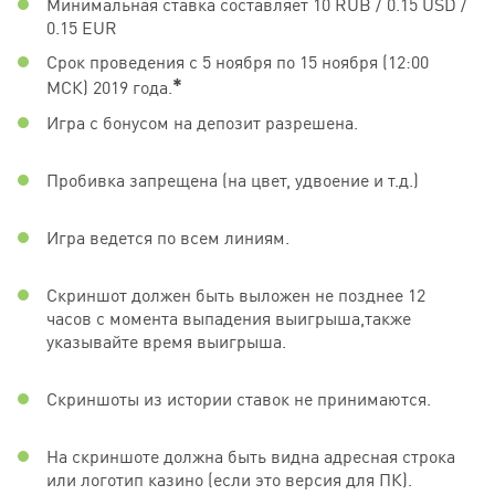
Минимальная ставка составляет 10 RUB / 0.15 USD /
0.15 EUR
Срок проведения с 5 ноября по 15 ноября (12:00
*
МСК) 2019 года.
Игра с бонусом на депозит разрешена.
Пробивка запрещена (на цвет, удвоение и т.д.)
Игра ведется по всем линиям.
Скриншот должен быть выложен не позднее 12
часов с момента выпадения выигрыша,также
указывайте время выигрыша.
Скриншоты из истории ставок не принимаются.
На скриншоте должна быть видна адресная строка
или логотип казино (если это версия для ПК).