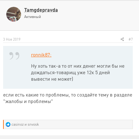
Tamgdepravda
Активный
3 Ноя 2019
#7
ronnik87:
Ну хоть так-а то от них денег могли бы не
дождаться-товарищ уже 12к 5 дней
вывести не может)
если есть какие то проблемы, то создайте тему в разделе
"жалобы и проблемы"
Р
casinoz
и
snvosk
е
а
к