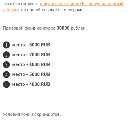
также вы можете
получить в казино ZET бонус на первый
депозит
по нашей ссылке в телеграме.
Призовой фонд конкурса
30000
рублей.
место - 8000 RUB
место - 7000 RUB
место - 6000 RUB
место - 5000 RUB
место - 4000 RUB
Условия гонки скриншотов: