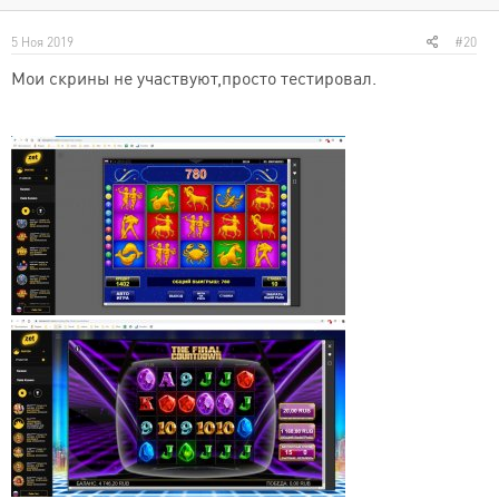
5 Ноя 2019
#20
Мои скрины не участвуют,просто тестировал.