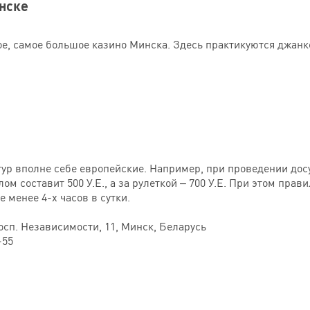
нске
ное, самое большое казино Минска. Здесь практикуются джан
а тур вполне себе европейские. Например, при проведении д
ом составит 500 У.Е., а за рулеткой – 700 У.Е. При этом пра
 менее 4-х часов в сутки.
сп. Независимости, 11, Минск, Беларусь
-55