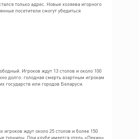
тался только адрес. Новые хозяева игорного
оянные посетители смогут убедиться
ободный. Игроков ждут 13 столов и около 100
жно долго: голодная смерть азартным игрокам
их государств или городов Беларуси.
 игроков ждут около 25 столов и более 150
е турниры. При клубе имеется отель «Пекин»