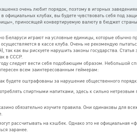
кашенко очень любит порядок, поэтому в игорных заведениях 
 в официальных клубах, вы будете чувствовать себя под защит
рицы», приносящей конвертируемую валюту в бюджет страны
ино Беларуси играют на условные единицы, которые обычно 
 осуществляется в кассе клуба. Очень не рекомендую пытать
й), так как вы рискуете нарушить законы государства. Стать
ак в СССР.
 году следует вести себя подобающим образом. Небольшой с
нтересен всем заинтересованным геймерам:
 как будете оштрафованы за нарушение общественного порядк
потреблять спиртными напитками, здесь к сильно нетрезвым 
азино обязательно изучите правила. Они одинаковы для все
е.
могут рассчитывать на кэшбек. Однако это не официальная «
ься заранее.