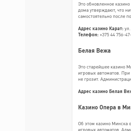
Это обновленное казино
дома утверждают, что ни
самостоятельно после п
Адрес казино Карат:
ул.
Телефон:
+375 44 756-47
Белая Вежа
Это старейшее казино Ми
игровых автоматов. При 
не грозит. Администрац
Адрес казино Белая Ве
Казино Опера в Ми
Об этом казино Минска о
игровых автоматов. Адм