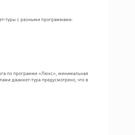
кет-туры с разными программами:
осуга по программе «Люкс», минимальная
вилами джанкет-тура предусмотрено, что в