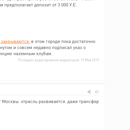
 предполагает депозит от 3 000 У.Е.
 закрываются
, в этом городе пока достаточно
нутом и совсем недавно подписал указ о
ренцию наземным клубам.
Последнее редактирование модератором:
19 Май 2019
#2
т Москвы. отрасль развивается. даже трансфер