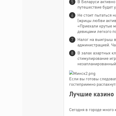
В Беларуси активно 
путешествие будет 
Не стоит пытаться н
(жрицы любви актив
«Приехали крутые м
девицами легкого по
Налог на выигрыш в 
администрацией. Час
В залах азартных к
стимулирование игро
незапланированный 
Если вы готовы следова
гостеприимно распахнут
Лучшие казино
Сегодня в городе много