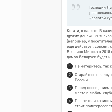
Господин Лу
развлекаясь
«золотой ку
Кстати, о валюте. В каз
других денежных знаков
(например, у посетителе
еще действует, совсем, к
В казино Минска в 2018
домов Беларуси будет и
Не материтесь, так
Старайтесь не злоу
России.
Перед посещением к
месте в любом клуб
Посетители казино 
стоит поинтересоват