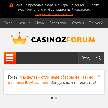
Сайт не проводит азартные игры на деньги и носит
исключительно информационный характер.
support@casinozru.com
Онлайн-казино
Игры
Стратегии
Статьи
Бонусы
Вход
Гость,
Мы делаем отличные обзоры на казино
в нашем Ютуб канале.
Зайди к нам и посмотри!!!