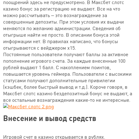
поощрений здесь не предусмотрено. В Максбет слотс
казино бонус за регистрацию не выдают. Все на что
можно рассчитывать – это вознаграждение за
совершенные депозиты. При этом условия их выдачи
меняются по желанию администрации. Сведения об
отыгрыше найти не просто. В описании бонуса этой
информации нет. В правилах написано, что бонусы
отыгрываются с вейджером х15.
Постоянные пользователи получают баллы за активное
пополнение игрового счета. За каждые внесенные 100
рублей выдают 1 балл. С накоплением поинтов,
повышается уровень геймера. Пользователи с высокими
статусами получают дополнительные привилегии
(кэшбек, более быстрый вывод и т.д.). Короче говоря, в
Максбет слотс казино бездепозитный бонус не выдают, а
все остальные вознаграждения какие-то не интересные.
Внесение и вывод средств
Игровой счет в казино открывается в рублях.