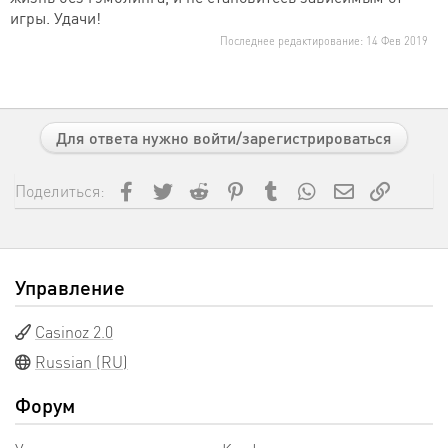
игры. Удачи!
Последнее редактирование:
14 Фев 2019
Для ответа нужно войти/зарегистрироваться
Facebook
Twitter
Reddit
Pinterest
Tumblr
WhatsApp
Электронная
Ссылка
Поделиться:
Управление
Casinoz 2.0
Russian (RU)
Форум