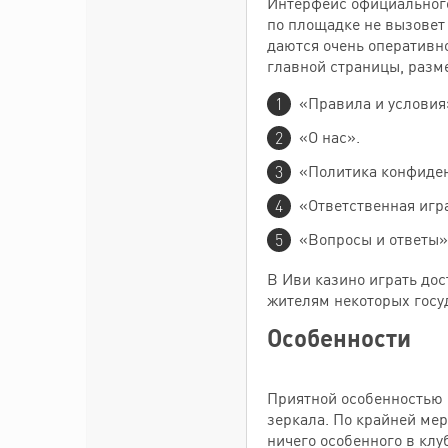
Интерфейс официального
по площадке не вызовет
даются очень оперативн
главной страницы, разм
«Правила и условия
«О нас».
«Политика конфиде
«Ответственная игр
«Вопросы и ответы» 
В Иви казино играть до
жителям некоторых госу
Особенности
Приятной особенностью 
зеркала. По крайней ме
ничего особенного в клуб