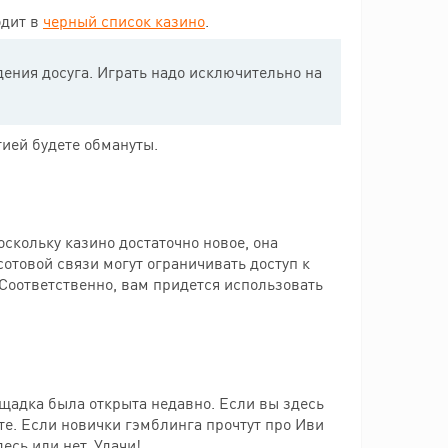
одит в
черный список казино
.
ения досуга. Играть надо исключительно на
тией будете обмануты.
скольку казино достаточно новое, она
сотовой связи могут ограничивать доступ к
. Соответственно, вам придется использовать
лощадка была открыта недавно. Если вы здесь
те. Если новички гэмблинга прочтут про Иви
есь или нет. Удачи!