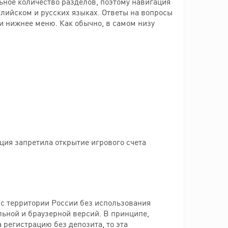
ное количество разделов, поэтому навигация
лийском и русских языках. Ответы на вопросы
и нижнее меню. Как обычно, в самом низу
ция запретила открытие игрового счета
 с территории России без использования
льной и браузерной версий. В принципе,
а регистрацию без депозита, то эта