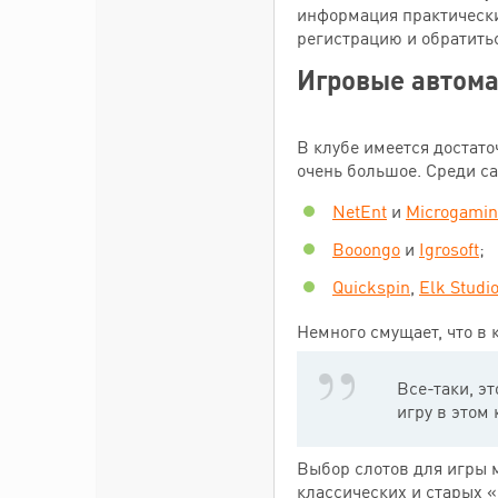
информация практически 
регистрацию и обратитьс
Игровые автомат
В клубе имеется достат
очень большое. Среди с
NetEnt
и
Microgami
Booongo
и
Igrosoft
;
Quickspin
,
Elk Studi
Немного смущает, что в 
Все-таки, э
игру в этом 
Выбор слотов для игры 
классических и старых 