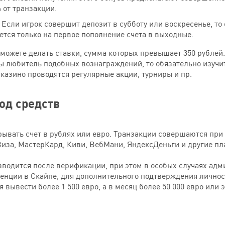
 от транзакции.
Если игрок совершит депозит в субботу или воскресенье, то
ется только на первое пополнение счета в выходные.
сможете делать ставки, сумма которых превышает 350 рублей.
ы любитель подобных вознаграждений, то обязательно изучи
 казино проводятся регулярные акции, турниры и пр.
од средств
рывать счет в рублях или евро. Транзакции совершаются пр
Виза, МастерКард, Киви, ВебМани, ЯндексДеньги и другие пл
одится после верификации, при этом в особых случаях адми
енции в Скайпе, для дополнительного подтверждения личнос
я вывести более 1 500 евро, а в месяц более 50 000 евро или 