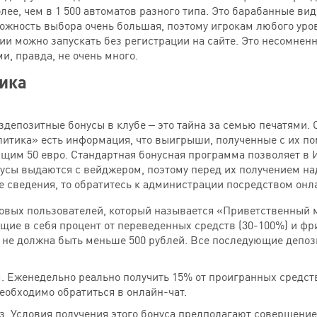
олее, чем в 1 500 автоматов разного типа. Это барабанные ви
можность выбора очень большая, поэтому игрокам любого уро
и можно запускать без регистрации на сайте. Это несомнен
, правда, не очень много.
ика
здепозитные бонусы в клубе – это тайна за семью печатями. 
литика» есть информация, что выигрыши, полученные с их п
щим 50 евро. Стандартная бонусная программа позволяет в 
онусы выдаются с вейджером, поэтому перед их получением н
 сведения, то обратитесь к администрации посредством онла
новых пользователей, который называется «Приветственный 
щие в себя процент от переведенных средств (30-100%) и ф
 не должна быть меньше 500 рублей. Все последующие депози
. Еженедельно реально получить 15% от проигранных средст
еобходимо обратиться в онлайн-чат.
з. Условия получения этого бонуса предполагают совершение 