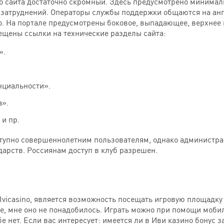
 сайта достаточно скромный. Здесь предусмотрено минималь
 затруднений. Операторы службы поддержки общаются на анг
о. На портале предусмотрены боковое, выпадающее, верхнее 
ещены ссылки на технические разделы сайта:
».
нциальности».
а».
и пр.
ступно совершеннолетним пользователям, однако администра
дарств. Россиянам доступ в клуб разрешен.
Ivicasino, является возможность посещать игровую площадку
ре, мне оно не понадобилось. Играть можно при помощи моби
е нет. Если вас интересует: имеется ли в Иви казино бонус з