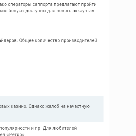
нако операторы саппорта предлагают пройти
кие бонусы доступны для нового аккаунта».
вайдеров. Общее количество производителей
овых казино. Однако жалоб на нечестную
популярности и пр. Для любителей
ел «Ретро».