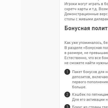
Игроки могут играть в б
скретч-карты и т.д. Воз
Демонстрационные верси
столы с живыми дилерами
Бонусная полит
Как уже упоминалось, бе
В разделе «Бонусная по
в размере, не превышаю
Естественно, что все б
не сможете найти нужные
Пакет бонусов для 
депозитов, включаю
первого пополнения
больше.
Кэшбек по пятницам
Для его активации н
Бонус из страны гре