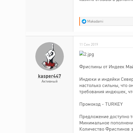
Р
Makadami
е
а
к
ц
и
11 Сен 2019
и
:
Фриспины от Индеек Ма
kasper447
Индюки и индейки Север
Активный
настолько сильны, что о
требования индюшек, чт
Промокод - TURKEY
Предложение доступно т
Минимальное пополнение
Количество Фриспинов з