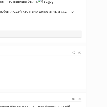
орят что выводы были.
любят людей кто мало депозитит, а судя по
#3
#4
играл 90к во франке - все бонусы икс уй(