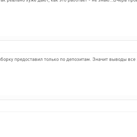
ыборку предоставил только по депозитам. Значит выводы все