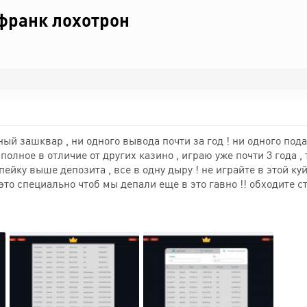
франк лохотрон
ый зашквар , ни одного вывода почти за год ! ни одного подар
о полное в отличие от других казино , играю уже почти 3 года 
ейку выше депозита , все в одну дыру ! не играйте в этой куй
это специально чтоб мы депали еще в это гавно !! обходите 