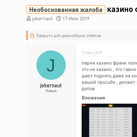
казино 
Необоснованная жалоба
А
Д
jokernaut
17 Июн 2019
в
а
т
т
Закрыто для дальнейших ответов.
о
а
р
н
т
а
17 Июн 2019
е
ч
J
м
а
парни казино франк полн
ы
л
это не казино , это гавн
а
дают поднять даже на коп
вашей просьбе , делают 
jokernaut
депов
Новый
Вложения