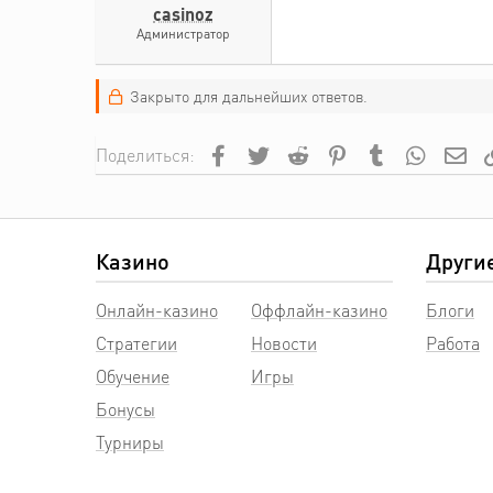
casinoz
Администратор
Закрыто для дальнейших ответов.
Facebook
Twitter
Reddit
Pinterest
Tumblr
WhatsA
Эл
Поделиться:
Казино
Други
Онлайн-казино
Оффлайн-казино
Блоги
Стратегии
Новости
Работа
Обучение
Игры
Бонусы
Турниры