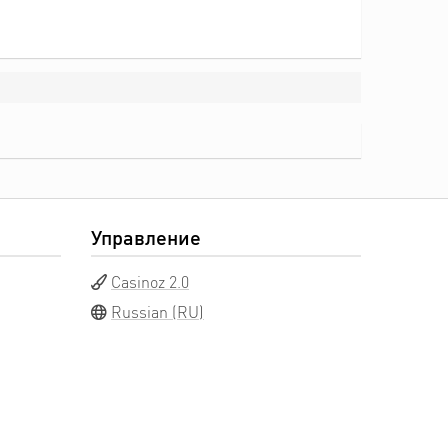
Управление
Casinoz 2.0
Russian (RU)