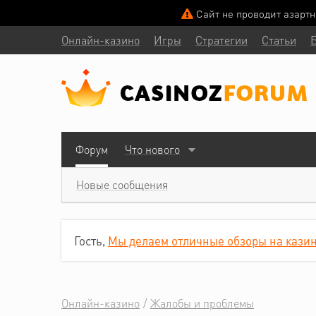
Сайт не проводит азарт
Онлайн-казино
Игры
Стратегии
Статьи
Форум
Что нового
Новые сообщения
Гость,
Мы делаем отличные обзоры на казин
Онлайн-казино
Жалобы и проблемы