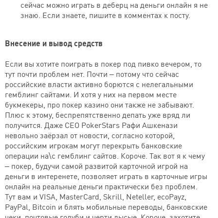
сейчас можно играть в деберц на деньги онлайн я не
знаю. Если знаете, пишите в комментах к посту.
Внесение и вывод средств
Если вы хотите поиграть в покер под пивко вечером, то
тут почти проблем нет. Почти – потому что сейчас
российские власти активно борются с нелегальными
гемблинг сайтами. И хотя у них на первом месте
букмекеры, про покер казино они также не забывают.
Плюс к этому, беспрепятственно депать уже вряд ли
получится. Даже СЕО PokerStars Рафи Ашкенази
невольно заёрзал от новости, согласно которой,
российским игрокам могут перекрыть банковские
операции на\с гемблинг сайтов. Короче. Так вот я к чему
– покер, будучи самой развитой карточной игрой на
деньги в интеренете, позволяет играть в карточные игры
онлайн на реальные деньги практически без проблем.
Тут вам и VISA, MasterCard, Skrill, Neteller, ecoPayz,
PayPal, Bitcoin и блять мобильные переводы, банковские
чеки, почтовые голуби и черти лысые. Короче, захотите