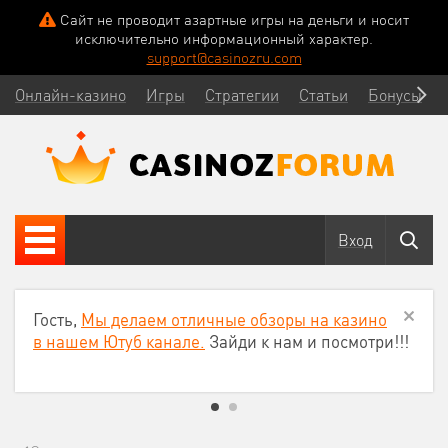
Сайт не проводит азартные игры на деньги и носит
исключительно информационный характер.
support@casinozru.com
Онлайн-казино
Игры
Стратегии
Статьи
Бонусы
Вход
Гость,
Мы делаем отличные обзоры на казино
в нашем Ютуб канале.
Зайди к нам и посмотри!!!