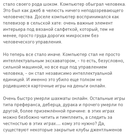
стало своего рода шоком. Компьютер обыграл человека.
Это был как джеб в челюсть ничего неподозревающего
человечества. Доселе компьютер воспринимался как
телевизор в сельской хате: очень важные элемент
интерьера под вязаной салфеткой, который, тем не
менее, просто груда дорогих микросхем без
человеческого управления.
Но теперь все стало иначе. Компьютер стал не просто
интеллектуальным экскаватором, - то есть, безусловно,
сильной машиной, но все еще под управлением
человека, - он стал независимо интеллектуальной
единицей. И именно это убило еще толком не
родившиеся карточные игры на деньги онлайн.
Очень быстро умерли шахматы онлайн. Остальные игры
типа преферанса, деберца, дурака и прочего умерли по
другой, более приземлённой причине: в этих играх
можно безбожно читить и тимплеить, а следить за
честностью в этих играх… кому это нужно? Да,
существуют некоторые закрытые клубы джентльменов