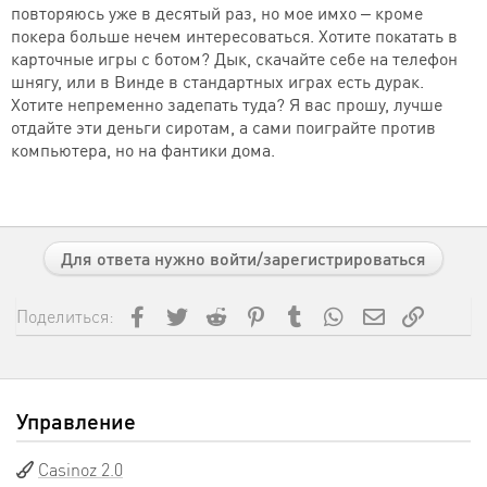
повторяюсь уже в десятый раз, но мое имхо – кроме
покера больше нечем интересоваться. Хотите покатать в
карточные игры с ботом? Дык, скачайте себе на телефон
шнягу, или в Винде в стандартных играх есть дурак.
Хотите непременно задепать туда? Я вас прошу, лучше
отдайте эти деньги сиротам, а сами поиграйте против
компьютера, но на фантики дома.
Для ответа нужно войти/зарегистрироваться
Facebook
Twitter
Reddit
Pinterest
Tumblr
WhatsApp
Электронная
Ссылка
Поделиться:
Управление
Casinoz 2.0