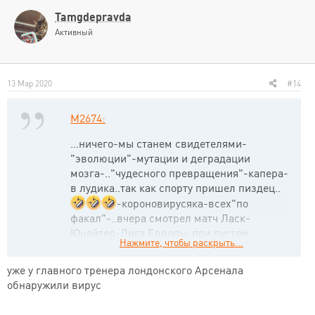
ц
и
Tamgdepravda
и
Активный
:
13 Мар 2020
#14
M2674:
...ничего-мы станем свидетелями-
"эволюции"-мутации и деградации
мозга-.."чудесного превращения"-капера-
в лудика..так как спорту пришел пиздец..
-короновирусяка-всех"по
факал"-..вчера смотрел матч Ласк-
Юнайтед-Лига Европы-при пустом
Нажмите, чтобы раскрыть...
стадионе..так вот "по словам
комментатора"-уже обнаружена
уже у главного тренера лондонского Арсенала
"вирусяка"-у футболистов
обнаружили вирус
Европы..Наконец то наши футболеры будут
самые лучшие в Мире-со своими