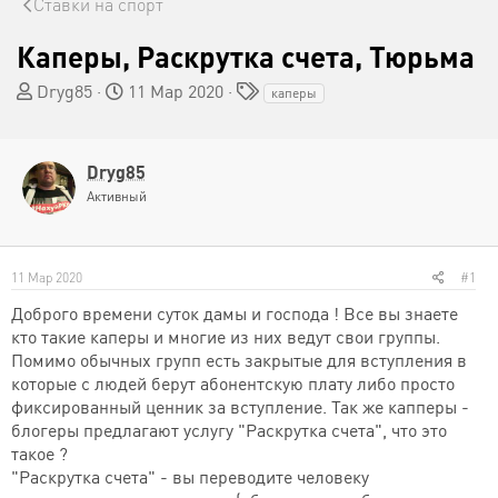
Ставки на спорт
Каперы, Раскрутка счета, Тюрьма
А
Д
Т
Dryg85
11 Мар 2020
каперы
в
а
е
т
т
г
о
а
и
Dryg85
р
н
Активный
т
а
е
ч
м
а
ы
л
11 Мар 2020
#1
а
Доброго времени суток дамы и господа ! Все вы знаете
кто такие каперы и многие из них ведут свои группы.
Помимо обычных групп есть закрытые для вступления в
которые с людей берут абонентскую плату либо просто
фиксированный ценник за вступление. Так же капперы -
блогеры предлагают услугу "Раскрутка счета", что это
такое ?
"Раскрутка счета" - вы переводите человеку