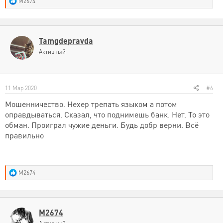
Р
M2674
е
а
к
ц
и
Tamgdepravda
и
Активный
:
11 Мар 2020
#6
Мошенничество. Нехер трепать языком а потом
оправдываться. Сказал, что поднимешь банк. Нет. То это
обман. Проиграл чужие деньги. Будь добр верни. Всё
правильно
Р
M2674
е
а
к
ц
и
M2674
и