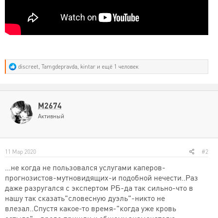
Р
discreet
,
Tamgdepravda
,
kintar
и ещё 1 человек
е
а
к
ц
и
M2674
и
Активный
:
11 Мар 2020
#2
...не когда не пользовался услугами каперов-
прогнозистов-мутновидящих-и подобной нечести..Раз
даже разругался с экспертом РБ-да так сильно-что в
нашу так сказать"словесную дуэль"-никто не
влезал..Спустя какое-то время-"когда уже кровь