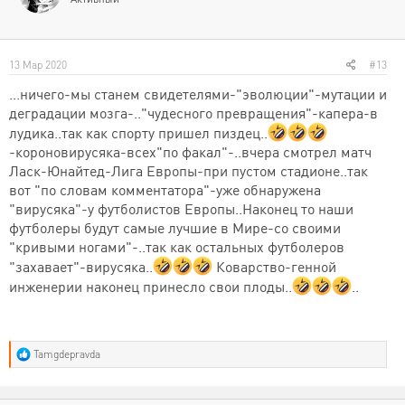
13 Мар 2020
#13
...ничего-мы станем свидетелями-"эволюции"-мутации и
деградации мозга-.."чудесного превращения"-капера-в
лудика..так как спорту пришел пиздец..
-короновирусяка-всех"по факал"-..вчера смотрел матч
Ласк-Юнайтед-Лига Европы-при пустом стадионе..так
вот "по словам комментатора"-уже обнаружена
"вирусяка"-у футболистов Европы..Наконец то наши
футболеры будут самые лучшие в Мире-со своими
"кривыми ногами"-..так как остальных футболеров
"захавает"-вирусяка..
Коварство-генной
инженерии наконец принесло свои плоды..
..
Р
Tamgdepravda
е
а
к