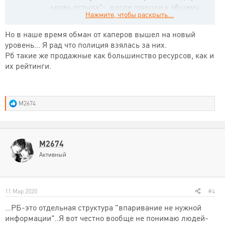
кровь остыла"-..вроде пришли к общему
Нажмите, чтобы раскрыть...
знаменателю..
Но в наше время обман от каперов вышел на новый
уровень... Я рад что полиция взялась за них.
Рб такие же продажные как большинство ресурсов, как и
их рейтинги.
Р
M2674
е
а
к
ц
и
M2674
и
Активный
:
11 Мар 2020
#4
...РБ-это отдельная структура "впаривание не нужной
информации"..Я вот честно вообще не понимаю людей-