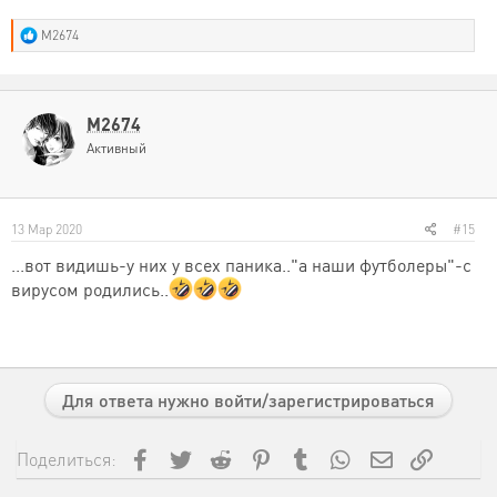
"кривыми ногами"-..так как остальных
футболеров "захавает"-вирусяка..
Р
M2674
е
Коварство-генной инженерии наконец
а
принесло свои плоды..
..
к
ц
и
M2674
и
Активный
:
13 Мар 2020
#15
...вот видишь-у них у всех паника.."а наши футболеры"-с
вирусом родились..
Для ответа нужно войти/зарегистрироваться
Facebook
Twitter
Reddit
Pinterest
Tumblr
WhatsApp
Электронная
Ссылка
Поделиться: