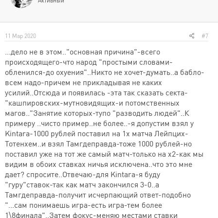
Активный
:
11 Мар 2020
#7
...дело не в этом.."основная причина"-всего
происходящего-что народ "простыми словами-
обленился-до охуения"..Никто не хочет-думать..а бабло-
всем надо-причем не прикладывая не каких
усилий..Отсюда и появилась -эта так сказать секта-
"кашпировских-мутновидящих-и потомственных
магов.."Занятие которых-тупо "разводить людей"..К
примеру ..чисто пример..не более..-я допустим взял у
Kintara-1000 рублей поставил на 1х матча Лейпцих-
Тотенхем..и взял Тамгдеправда-тоже 1000 рублей-но
поставил уже на тот же самый матч-только на х2-как мы
видим в обоих ставках ничья исключена..что это мне
дает? спросите..Отвечаю-для Kintara-я буду
"гуру"ставок-так как матч закончился 3-0..а
Тамгдеправда-получит исчерпающий ответ-подобно
"...сам понимаешь игра-есть игра-тем более
1\8финала"..Затем фокус-меняю местами ставки