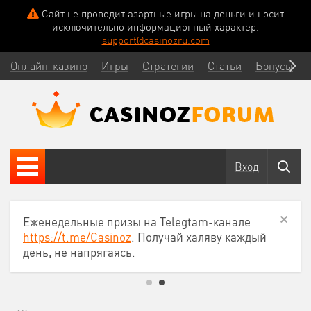
Сайт не проводит азартные игры на деньги и носит
исключительно информационный характер.
support@casinozru.com
Онлайн-казино
Игры
Стратегии
Статьи
Бонусы
Вход
Еженедельные призы на Telegtam-канале
https://t.me/Casinoz
. Получай халяву каждый
день, не напрягаясь.