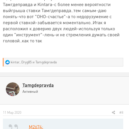
Тамгдеправда и Kintara-с более менее вероятности
выйгрыша ставки Тамгдеправда..тем самым-даю
понять-что вот "ОНО-счастье"-а то недорузумение с
первой ставкой-забывается моментально..Итак я
расположил к доверию двух людей-используя только
один "инструмент"-лень-и не стремления думать своей
головой..как то так
Р
kintar
,
Dryg85
и
Tamgdepravda
е
а
к
ц
и
Tamgdepravda
и
Активный
:
11 Мар 2020
#8
M2674: