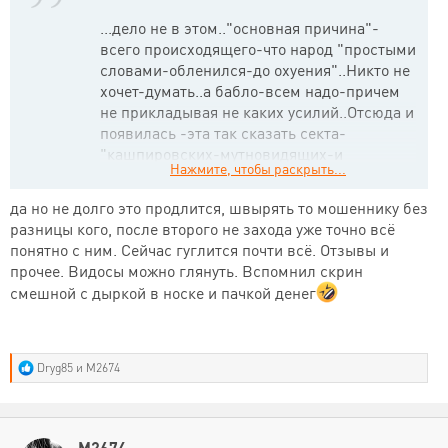
...дело не в этом.."основная причина"-
всего происходящего-что народ "простыми
словами-обленился-до охуения"..Никто не
хочет-думать..а бабло-всем надо-причем
не прикладывая не каких усилий..Отсюда и
появилась -эта так сказать секта-
"кашпировских-мутновидящих-и
Нажмите, чтобы раскрыть...
потомственных магов.."Занятие которых-
тупо "разводить людей"..К примеру ..чисто
да но не долго это продлится, швырять то мошеннику без
пример..не более..-я допустим взял у
разницы кого, после второго не захода уже точно всё
Kintara-1000 рублей поставил на 1х матча
понятно с ним. Сейчас гуглится почти всё. Отзывы и
Лейпцих-Тотенхем..и взял Тамгдеправда-
прочее. Видосы можно глянуть. Вспомнил скрин
тоже 1000 рублей-но поставил уже на тот
смешной с дыркой в носке и пачкой денег
же самый матч-только на х2-как мы видим
в обоих ставках ничья исключена..что это
мне дает? спросите..Отвечаю-для Kintara-я
буду "гуру"ставок-так как матч закончился
Р
Dryg85
и
M2674
е
3-0..а Тамгдеправда-получит исчерпающий
а
ответ-подобно "...сам понимаешь игра-
к
есть игра-тем более 1\8финала"..Затем
ц
и
M2674
фокус-меняю местами ставки