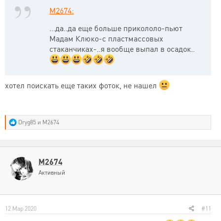
M2674:
...да..да еще больше прикололо-пьют
Мадам Клюко-с пластмассовых
стаканчиках-..я вообще выпал в осадок..
хотел поискать еще таких фоток, не нашел
Р
Dryg85
и
M2674
е
а
к
ц
и
M2674
и
Активный
:
12 Мар 2020
#11