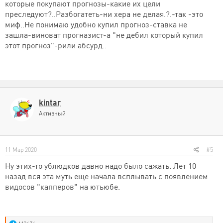
которые покупают прогнозы-какие их цели
преследуют?..Разбогатеть-ни хера не делая.?.-так -это
миф..Не понимаю удобно купил прогноз-ставка не
зашла-виноват прогназист-а "не дебил который купил
этот прогноз"-рили абсурд..
kintar
Активный
11 Мар 2020
#5
Ну этих-то ублюдков давно надо было сажать. Лет 10
назад вся эта муть еще начала всплывать с появлением
видосов "капперов" на ютьюбе.