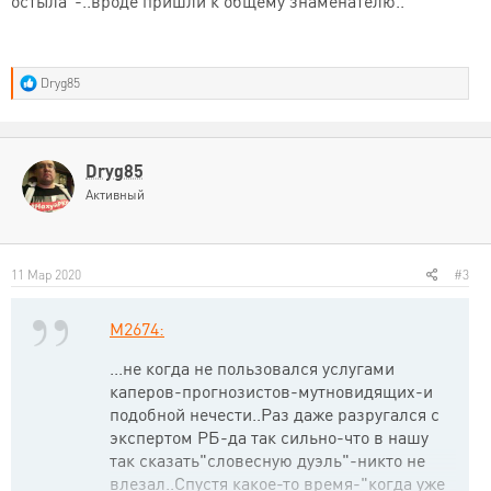
остыла"-..вроде пришли к общему знаменателю..
Р
Dryg85
е
а
к
ц
и
Dryg85
и
Активный
:
11 Мар 2020
#3
M2674:
...не когда не пользовался услугами
каперов-прогнозистов-мутновидящих-и
подобной нечести..Раз даже разругался с
экспертом РБ-да так сильно-что в нашу
так сказать"словесную дуэль"-никто не
влезал..Спустя какое-то время-"когда уже