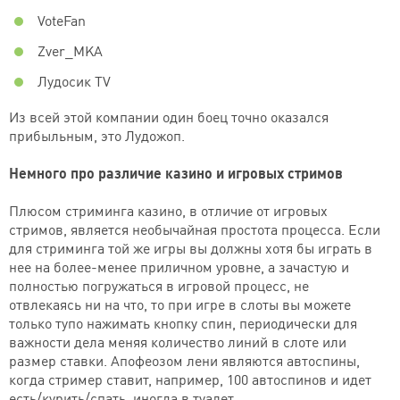
VoteFan
Zver_MKA
Лудосик TV
Из всей этой компании один боец точно оказался
прибыльным, это Лудожоп.
Немного про различие казино и игровых стримов
Плюсом стриминга казино, в отличие от игровых
стримов, является необычайная простота процесса. Если
для стриминга той же игры вы должны хотя бы играть в
нее на более-менее приличном уровне, а зачастую и
полностью погружаться в игровой процесс, не
отвлекаясь ни на что, то при игре в слоты вы можете
только тупо нажимать кнопку спин, периодически для
важности дела меняя количество линий в слоте или
размер ставки. Апофеозом лени являются автоспины,
когда стример ставит, например, 100 автоспинов и идет
есть/курить/спать, иногда в туалет.