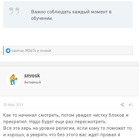
Важно соблюдать каждый момент в
обучении.
Р
casinoz
,
M2674
и
snvosk
е
а
к
ц
и
snvosk
и
Активный
:
20 Май 2019
#5
Как то начинал смотреть, потом увидел чистку блоков и
прекратил. Надо будет еще раз пересмотреть.
Вся эта херь на уровне религии, если кому то поможет то
и хорошо, а уверять что без этого вас ждет провал я