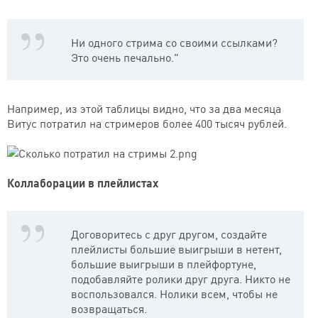
Ни одного стрима со своими ссылками?
Это очень печально."
Например, из этой таблицы видно, что за два месяца
Витус потратил на стримеров более 400 тысяч рублей.
Коллаборации в плейлистах
Договоритесь с друг другом, создайте
плейлисты большие выигрыши в нетент,
большие выигрыши в плейфортуне,
подобавляйте ролики друг друга. Никто не
воспользовался. Нолики всем, чтобы не
возвращаться.