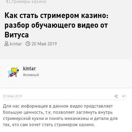
Стримеры казино
Как стать стримером казино:
разбор обучающего видео от
Витуса
А
Д
kintar
20 Май 2019
в
а
т
т
о
а
р
н
kintar
т
а
Активный
е
ч
м
а
ы
л
а
20 Май 2019
#1
Для нас информация в данном видео представляет
большую ценность, т.к. позволяет заглянуть внутрь
стримерской кухни и понять механизмы и детали для
тех, кто сам хочет стать стримером казино.