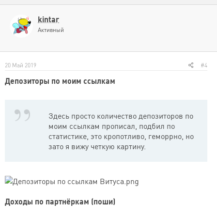
к
ц
и
kintar
и
Активный
:
20 Май 2019
#4
Депозиторы по моим ссылкам
Здесь просто количество депозиторов по
моим ссылкам прописал, подбил по
статистике, это кропотливо, геморрно, но
зато я вижу четкую картину.
Доходы по партнёркам (поши)