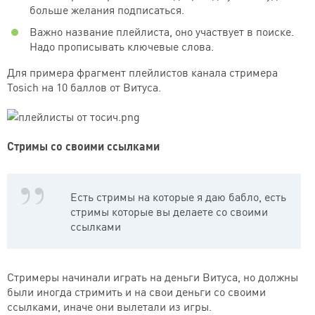
больше желания подписаться.
Важно название плейлиста, оно участвует в поиске.
Надо прописывать ключевые слова.
Для примера фрагмент плейлистов канала стримера
Tosich на 10 баллов от Витуса.
Стримы со своими ссылками
Есть стримы на которые я даю бабло, есть
стримы которые вы делаете со своими
ссылками
Стримеры начинали играть на деньги Витуса, но должны
были иногда стримить и на свои деньги со своими
ссылками, иначе они вылетали из игры.