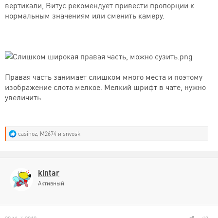
вертикали, Витус рекомендует привести пропорции к
нормальным значениям или сменить камеру.
Правая часть занимает слишком много места и поэтому
изображение слота мелкое. Мелкий шрифт в чате, нужно
увеличить.
Р
casinoz
,
M2674
и
snvosk
е
а
к
ц
и
kintar
и
Активный
: