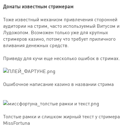
Донаты известным стримерам
Тоже известный механизм привлечения сторонней
аудитории на стрим, часто используемый Витусом и
Лудожопом. Возможен только уже для крупных
стримеров казино, потому что требует приличного
вливания денежных средств.
Приведу для кучи еще несколько ошибок в стримах.
Ошибочное написание казино в названии стрима
Толстые рамки и слишком жирный текст у стримера
MissFortuna