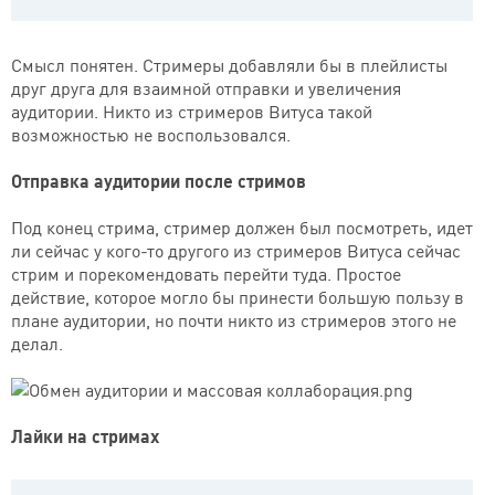
Смысл понятен. Стримеры добавляли бы в плейлисты
друг друга для взаимной отправки и увеличения
аудитории. Никто из стримеров Витуса такой
возможностью не воспользовался.
Отправка аудитории после стримов
Под конец стрима, стример должен был посмотреть, идет
ли сейчас у кого-то другого из стримеров Витуса сейчас
стрим и порекомендовать перейти туда. Простое
действие, которое могло бы принести большую пользу в
плане аудитории, но почти никто из стримеров этого не
делал.
Лайки на стримах