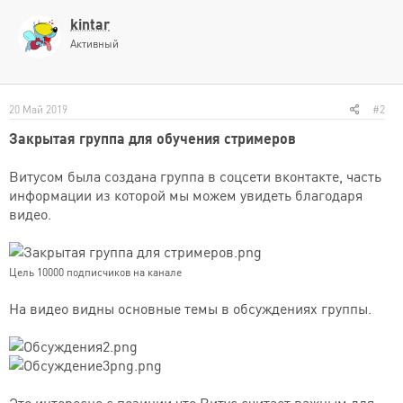
ц
и
kintar
и
Активный
:
20 Май 2019
#2
Закрытая группа для обучения стримеров
Витусом была создана группа в соцсети вконтакте, часть
информации из которой мы можем увидеть благодаря
видео.
Цель 10000 подписчиков на канале
На видео видны основные темы в обсуждениях группы.
Это интересно с позиции что Витус считает важным для