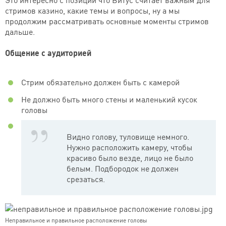
стримов казино, какие темы и вопросы, ну а мы
продолжим рассматривать основные моменты стримов
дальше.
Общение с аудиторией
Стрим обязательно должен быть с камерой
Не должно быть много стены и маленький кусок
головы
Видно голову, туловище немного.
Нужно расположить камеру, чтобы
красиво было везде, лицо не было
белым. Подбородок не должен
срезаться.
Неправильное и правильное расположение головы