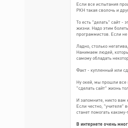
Если все испытания прош
РКН такая сволочь и др
То есть "делать" сайт - 
жизни. Надо этим болеть
программистов. Если не 
Ладно, столько негатива
Нанимаем людей, который
самому обладать некото
Факт - купленный или сд
Ну окей, мы прошли все к
"сделать сайт" жизнь тол
И запомните, никто вам 
Если честно, "учителя" 
станет помогать какому-
В интернете очень мно