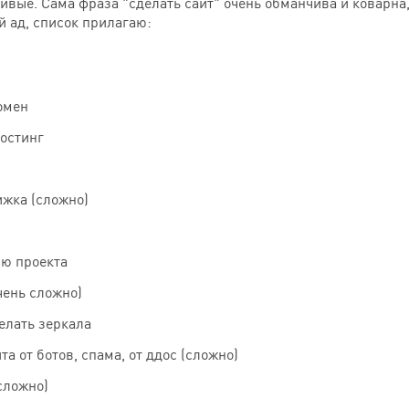
нивые. Сама фраза "сделать сайт" очень обманчива и коварна
 ад, список прилагаю:
омен
хостинг
ижка (сложно)
ю проекта
чень сложно)
елать зеркала
та от ботов, спама, от ддос (сложно)
сложно)