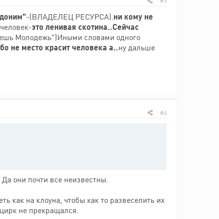
#3
вдоним"
-(ВЛАДЕЛЕЦ РЕСУРСА).
ни кому не
 человек-
это ленивая скотина..Сейчас
аешь Молодежь")Иными словами одного
бо не место красит человека а..
ну дальше
#4
 Да они почти все неизвестны.
ть как на клоуна, чтобы как то развеселить их
 цирк не прекращался.