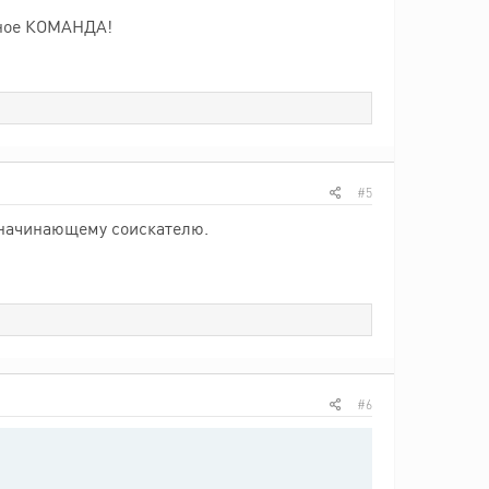
ерное КОМАНДА!
#5
ь начинающему соискателю.
#6