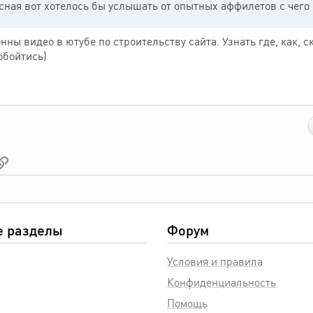
сная вот хотелось бы услышать от опытных аффилетов с чего
ны видео в ютубе по строительству сайта. Узнать где, как, ск
обойтись)
pp
ектронная почта
Ссылка
е разделы
Форум
Условия и правила
Конфиденциальность
Помощь