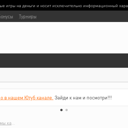
ные игры на деньги и носит исключительно информационный хара
Бонусы
Турниры
о в нашем Ютуб канале.
Зайди к нам и посмотри!!!
Заработок и партнерские программы казино