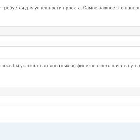
не требуется для успешности проекта. Самое важное это нав
телось бы услышать от опытных аффилетов с чего начать пут