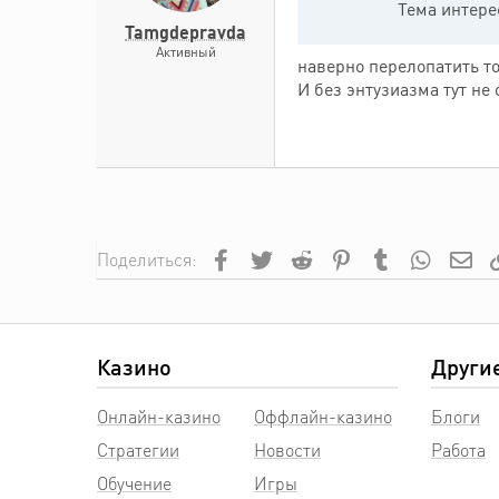
Тема интере
Tamgdepravda
Активный
наверно перелопатить тон
И без энтузиазма тут не 
Facebook
Twitter
Reddit
Pinterest
Tumblr
WhatsA
Эл
Поделиться:
Казино
Други
Онлайн-казино
Оффлайн-казино
Блоги
Стратегии
Новости
Работа
Обучение
Игры